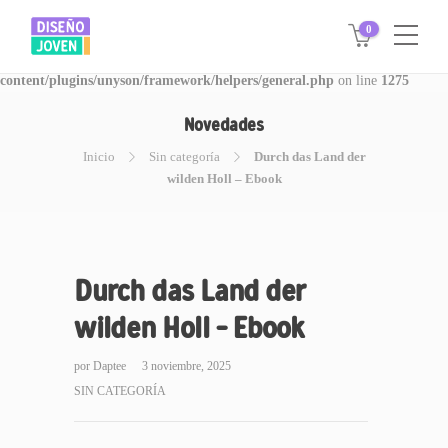
0
Warning
: Invalid argument supplied for foreach() in
/www/disegnojoven.com.ar/htdocs/wp-
content/plugins/unyson/framework/helpers/general.php
on line
1275
Novedades
Inicio
Sin categoría
Durch das Land der
wilden Holl – Ebook
Durch das Land der
wilden Holl – Ebook
por
Daptee
3 noviembre, 2025
SIN CATEGORÍA