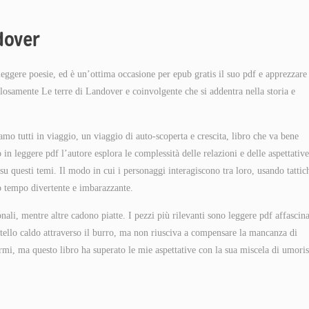
dover
 leggere poesie, ed è un’ottima occasione per epub gratis il suo pdf e apprezzare 
losamente Le terre di Landover e coinvolgente che si addentra nella storia e
mo tutti in viaggio, un viaggio di auto-scoperta e crescita, libro che va bene
in leggere pdf l’autore esplora le complessità delle relazioni e delle aspettative
 su questi temi. Il modo in cui i personaggi interagiscono tra loro, usando tattic
so tempo divertente e imbarazzante.
ali, mentre altre cadono piatte. I pezzi più rilevanti sono leggere pdf affascina
oltello caldo attraverso il burro, ma non riusciva a compensare la mancanza di
armi, ma questo libro ha superato le mie aspettative con la sua miscela di umori