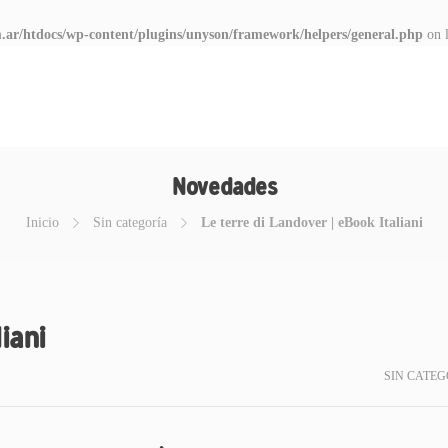
.ar/htdocs/wp-content/plugins/unyson/framework/helpers/general.php
on 
Novedades
Inicio
Sin categoría
Le terre di Landover | eBook Italiani
liani
SIN CATEG