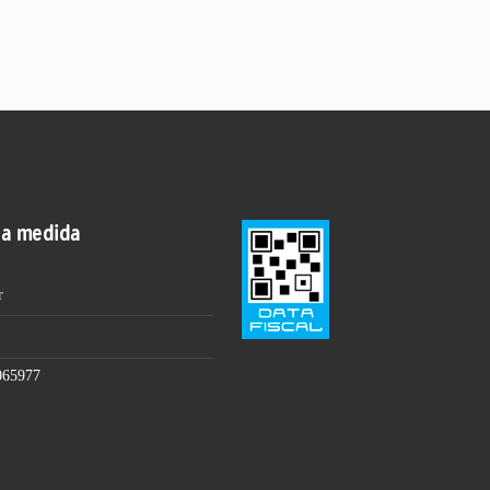
 a medida
r
065977