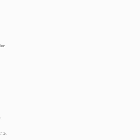
ine
o,
nte,