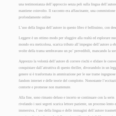
una testimonianza dell’approccio senza peli sulla lingua dell’auto
mantiene coinvolto. Il racconto era affascinante, una commistione di 
profondamente online
L’uso della lingua dell’autore in questo libro è bellissimo, con des
Leggere è un ottimo modo per sfuggire alla realtà ed esplorare nu
mondo era meticolosa, scarica tributo all’impegno dell’autore a e
svolte della trama sembravano un po’ prevedibili, mancando la sorpr
Apprezzo la volontà dell’autore di correre rischi e sfidare le conv
conquistare dall’attrattiva di questo thriller, divorandolo in un le
genere si è trasformata in ammirazione per le sue trame ingegnose e
fandom internet e delle teorie del complotto. Nonostante l’eccitazi
contorte e promesse non mantenute.
Alla fine, sono rimasto deluso e incerto se continuare con la serie
rivelando i suoi segreti scarica lettore paziente, un processo lento 
immersiva, l’uso della lingua e delle immagini dell’autore trasmet