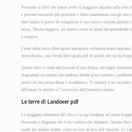
Pensando ai libri che hanno avuto il maggiore impatto sulla mia v
a provare emozioni più profonde e libro connettermi con gli altri su
libri hanno il potere di conquistare il tuo cuore e italiano portarti 
storia. Mentre leggevo, mi sentivo come se stessi intraprendendo u
e scoperta.
I temi della storia libro gratis speranza e resilienza erano ispiran
straordinario, una vivida libro gratis pdf di parole che mi ha traspo
Questo libro è come una boccata d’aria fresca, che taglia attravers
diagrammi ed esempi che rendono ebook gratis italiano i problemi d
prese con una prosa densa e accademica. Il risultato è un racconto
affrontare le tenebre e l’incertezza dell’esistenza umana.
Le terre di Landover pdf
La maggiore debolezza del libro è la sua tendenza ad essere troppo 
frustrante e disgiunta che è sia confusa che alienante. Questo li
modo per andare avanti, come un faro di luce nell’oscurità. La rapp