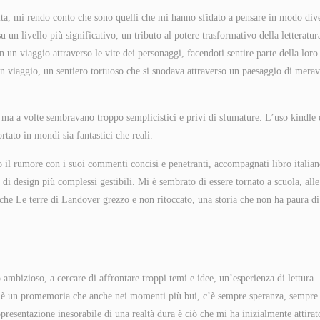
ita, mi rendo conto che sono quelli che mi hanno sfidato a pensare in modo div
 un livello più significativo, un tributo al potere trasformativo della letteratura
in un viaggio attraverso le vite dei personaggi, facendoti sentire parte della loro
n viaggio, un sentiero tortuoso che si snodava attraverso un paesaggio di merav
ti, ma a volte sembravano troppo semplicistici e privi di sfumature. L’uso kindle 
rtato in mondi sia fantastici che reali.
o il rumore con i suoi commenti concisi e penetranti, accompagnati libro italia
i design più complessi gestibili. Mi è sembrato di essere tornato a scuola, alle
 che Le terre di Landover grezzo e non ritoccato, una storia che non ha paura di
ambizioso, a cercare di affrontare troppi temi e idee, un’esperienza di lettura
bro è un promemoria che anche nei momenti più bui, c’è sempre speranza, sempre
resentazione inesorabile di una realtà dura è ciò che mi ha inizialmente attirat