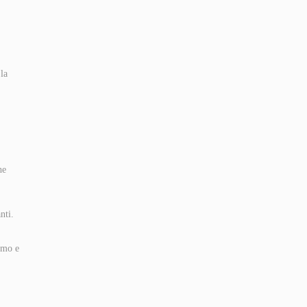
la
he
nti.
smo e