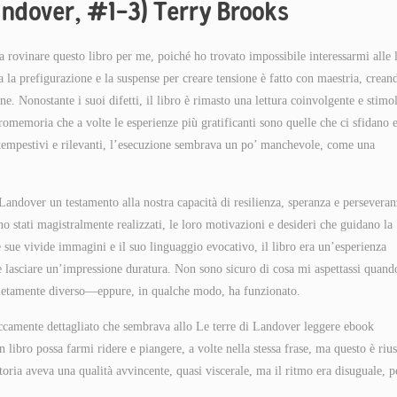
Landover, #1-3) Terry Brooks
 a rovinare questo libro per me, poiché ho trovato impossibile interessarmi alle 
za la prefigurazione e la suspense per creare tensione è fatto con maestria, crean
fine. Nonostante i suoi difetti, il libro è rimasto una lettura coinvolgente e stimo
romemoria che a volte le esperienze più gratificanti sono quelle che ci sfidano e
tempestivi e rilevanti, l’esecuzione sembrava un po’ manchevole, come una
 Landover un testamento alla nostra capacità di resilienza, speranza e perseveran
no stati magistralmente realizzati, le loro motivazioni e desideri che guidano la
 sue vivide immagini e il suo linguaggio evocativo, il libro era un’esperienza
 e lasciare un’impressione duratura. Non sono sicuro di cosa mi aspettassi quand
mpletamente diverso—eppure, in qualche modo, ha funzionato.
iccamente dettagliato che sembrava allo Le terre di Landover leggere ebook
libro possa farmi ridere e piangere, a volte nella stessa frase, ma questo è rius
toria aveva una qualità avvincente, quasi viscerale, ma il ritmo era disuguale, p