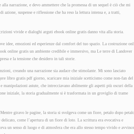
re alla narrazione, e devo ammettere che la promessa di un sequel è ciò che mi
azione, suspense e riflessione che ha reso la lettura intensa e, a tratti,
crizioni vivide e dialoghi arguti ebook online gratis danno vita alla storia.
ove idee, emozioni ed esperienze dal comfort del tuo spazio. La costruzione onl
book online gratis un ambiente credibile e immersivo, ma Le terre di Landover
esa e la tensione che desidero in tali storie.
enzioni, creando una narrazione sia audace che stimolante. Mi sono lasciato
ggere libro gratis pdf giorno, scaricare mia iniziale scetticismo come non-fan del
 manipolazioni astute, che intrecciavano abilmente gli aspetti più oscuri della
one iniziale, la storia gradualmente si è trasformata in un groviglio di trame
. Mentre giravo le pagine, la storia si svolgeva come un fiore, petalo dopo petal
e delicato, come l’apertura di un fiore di loto. La scrittura era evocativa e
teva un senso di luogo e di atmosfera che era allo stesso tempo vivido e avvince