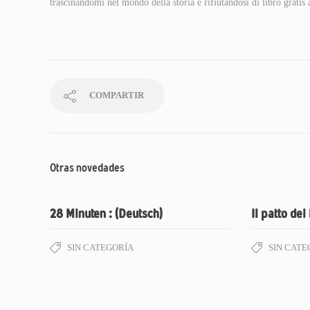
trascinandomi nel mondo della storia e rifiutandosi di libro gratis 
COMPARTIR
Otras novedades
28 Minuten : (Deutsch)
Il patto dei
SIN CATEGORÍA
SIN CATE