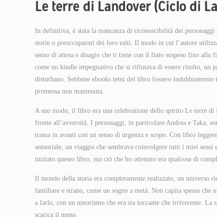
Le terre di Landover (Ciclo di 
In definitiva, è stata la mancanza di riconoscibilità dei personaggi
storie o preoccuparmi dei loro esiti. Il modo in cui l’autore utiliz
senso di attesa e disagio che ti tiene con il fiato sospeso fino alla 
come un kindle impegnativo che si rifiutava di essere risolto, un p
disturbano. Sebbene ebooks temi del libro fossero indubbiamente 
promessa non mantenuta.
A suo modo, il libro era una celebrazione dello spirito Le terre di
fronte all’avversità. I personaggi, in particolare Andrea e Taka, so
trama in avanti con un senso di urgenza e scopo. Con libro leggere
sensoriale, un viaggio che sembrava coinvolgere tutti i miei sensi
iniziato questo libro, ma ciò che ho ottenuto era qualcosa di co
Il mondo della storia era completamente realizzato, un universo r
familiare e strano, come un sogno a metà. Non capita spesso che un 
a farlo, con un umorismo che era sia toccante che irriverente. La s
scarica il meno.