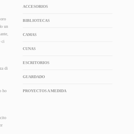
ACCESORIOS
loro
BIBLIOTECAS
do un
lante,
CAMAS
 ci
CUNAS
ESCRITORIOS
za di
GUARDADO
o ho
PROYECTOS A MEDIDA
cito
er