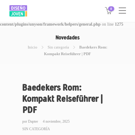
0
Warning
: Invalid argument supplied for foreach() in
/www/disegnojoven.com.ar/htdocs/wp-
content/plugins/unyson/framework/helpers/general.php
on line
1275
Novedades
Inicio
Sin categoría
Baedekers Rom:
Kompakt Reiseführer | PDF
Baedekers Rom:
Kompakt Reiseführer |
PDF
por
Daptee
4 noviembre, 2025
SIN CATEGORÍA