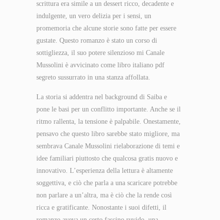
scrittura era simile a un dessert ricco, decadente e
indulgente, un vero delizia per i sensi, un
promemoria che alcune storie sono fatte per essere
gustate. Questo romanzo è stato un corso di
sottigliezza, il suo potere silenzioso mi Canale
Mussolini è avvicinato come libro italiano pdf
segreto sussurrato in una stanza affollata.
La storia si addentra nel background di Saiba e
pone le basi per un conflitto importante. Anche se il
ritmo rallenta, la tensione è palpabile. Onestamente,
pensavo che questo libro sarebbe stato migliore, ma
sembrava Canale Mussolini rielaborazione di temi e
idee familiari piuttosto che qualcosa gratis nuovo e
innovativo. L’esperienza della lettura è altamente
soggettiva, e ciò che parla a una scaricare potrebbe
non parlare a un’altra, ma è ciò che la rende così
ricca e gratificante. Nonostante i suoi difetti, il
romanzo aveva un certo fascino ruvido, una