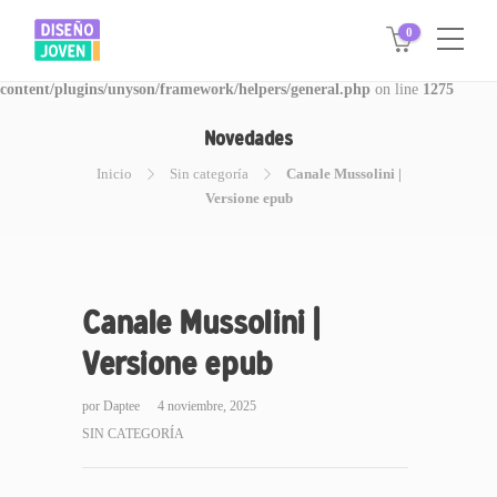
0
Warning
: Invalid argument supplied for foreach() in
/www/disegnojoven.com.ar/htdocs/wp-
content/plugins/unyson/framework/helpers/general.php
on line
1275
Novedades
Inicio
Sin categoría
Canale Mussolini |
Versione epub
Canale Mussolini |
Versione epub
por
Daptee
4 noviembre, 2025
SIN CATEGORÍA