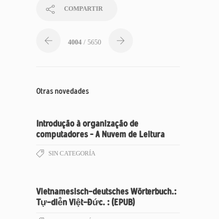
COMPARTIR
4004
/ 5650
Otras novedades
Introdução à organização de
computadores – A Nuvem de Leitura
SIN CATEGORÍA
Vietnamesisch-deutsches Wörterbuch.:
Tự-diẻ̂n Việt-Đức. : (EPUB)