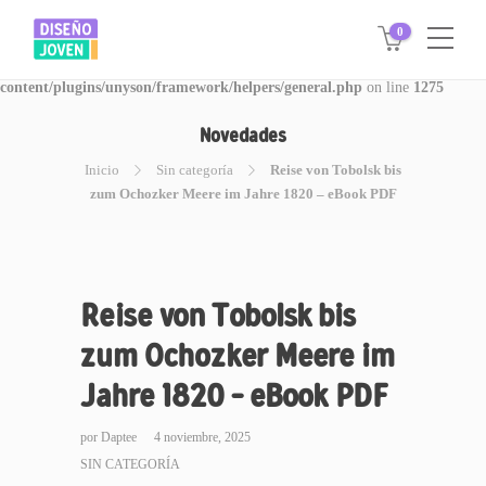
0
Warning
: Invalid argument supplied for foreach() in
/www/disegnojoven.com.ar/htdocs/wp-
content/plugins/unyson/framework/helpers/general.php
on line
1275
Novedades
Inicio
Sin categoría
Reise von Tobolsk bis
zum Ochozker Meere im Jahre 1820 – eBook PDF
Reise von Tobolsk bis
zum Ochozker Meere im
Jahre 1820 – eBook PDF
por
Daptee
4 noviembre, 2025
SIN CATEGORÍA