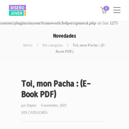
0
Warning
: Invalid argument supplied for foreach() in
/www/disegnojoven.com.ar/htdocs/wp-
content/plugins/unyson/framework/helpers/general.php
on line
1275
Novedades
Inicio
Sin categoría
Toi, mon Pacha : (E-
Book PDF)
Toi, mon Pacha : (E-
Book PDF)
por
Daptee
4 noviembre, 2025
SIN CATEGORÍA