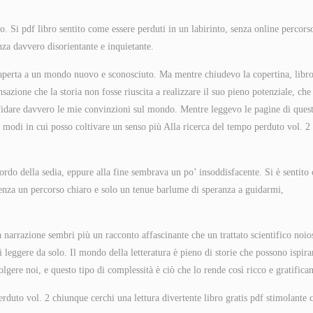
o. Si pdf libro sentito come essere perduti in un labirinto, senza online percors
za davvero disorientante e inquietante.
aperta a un mondo nuovo e sconosciuto. Ma mentre chiudevo la copertina, libr
sazione che la storia non fosse riuscita a realizzare il suo pieno potenziale, che
 sfidare davvero le mie convinzioni sul mondo. Mentre leggevo le pagine di ques
ui modi in cui posso coltivare un senso più Alla ricerca del tempo perduto vol. 2 
ordo della sedia, eppure alla fine sembrava un po’ insoddisfacente. Si è sentito
 senza un percorso chiaro e solo un tenue barlume di speranza a guidarmi,
a narrazione sembri più un racconto affascinante che un trattato scientifico noio
 leggere da solo. Il mondo della letteratura è pieno di storie che possono ispira
lgere noi, e questo tipo di complessità è ciò che lo rende così ricco e gratifican
rduto vol. 2 chiunque cerchi una lettura divertente libro gratis pdf stimolante 