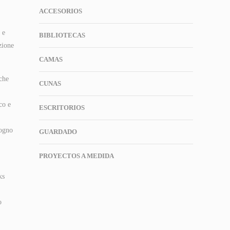
ACCESORIOS
 e
BIBLIOTECAS
zione
CAMAS
che
CUNAS
co e
ESCRITORIOS
sogno
GUARDADO
PROYECTOS A MEDIDA
ks
o