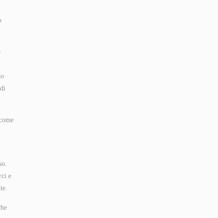
o
o
to
di
 come
so.
rci e
te.
che