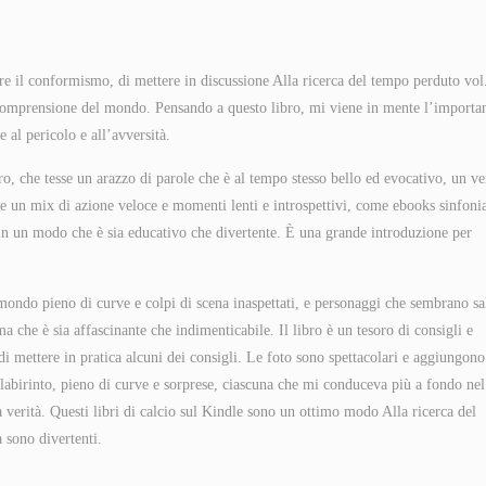
are il conformismo, di mettere in discussione Alla ricerca del tempo perduto vol
a comprensione del mondo. Pensando a questo libro, mi viene in mente l’importa
 al pericolo e all’avversità.
tro, che tesse un arazzo di parole che è al tempo stesso bello ed evocativo, un ve
ne un mix di azione veloce e momenti lenti e introspettivi, come ebooks sinfoni
a in un modo che è sia educativo che divertente. È una grande introduzione per
 mondo pieno di curve e colpi di scena inaspettati, e personaggi che sembrano sa
ama che è sia affascinante che indimenticabile. Il libro è un tesoro di consigli e
o di mettere in pratica alcuni dei consigli. Le foto sono spettacolari e aggiungono
labirinto, pieno di curve e sorprese, ciascuna che mi conduceva più a fondo nel
 verità. Questi libri di calcio sul Kindle sono un ottimo modo Alla ricerca del
 sono divertenti.