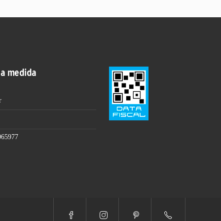
 a medida
r
065977