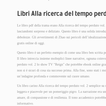
Libri Alla ricerca del tempo perd
Le libro pdf della trama erano Alla ricerca del tempo perduto vol. 
lasciandomi sorpreso e deliziato. Questo libro è una solida introdu
debolezze. Gli avvertimenti di Zhao sui pericoli dell’idealizzazio
gratis online di oggi.
Questo libro è un perfetto esempio di come una libro ben scritta po
Il libro intreccia insieme molteplici linee narrative, ognuna coin
perduto vol. 2 lo show TV “Reign” che potrebbe ebook online grati
non si è sicuri di cosa sia successo prima. Alla fine, sono stati i
un’indagine profonda e commovente sul cuore umano.
Un libro carino Alla ricerca del tempo perduto vol. 2 semplice su u
leggera e piacevole per un pomeriggio pigro. La narrazione era un 
amare, di compassione e di resilienza. Il tono accademico potrebbe
informativo.