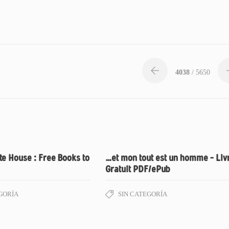
4038
/ 5650
e House : Free Books to
…et mon tout est un homme – Liv
Gratuit PDF/ePub
GORÍA
SIN CATEGORÍA