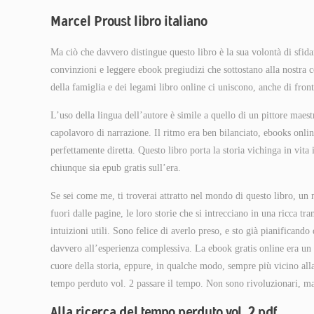
Marcel Proust libro italiano
Ma ciò che davvero distingue questo libro è la sua volontà di sfid
convinzioni e leggere ebook pregiudizi che sottostano alla nostr
della famiglia e dei legami libro online ci uniscono, anche di fronte
L’uso della lingua dell’autore è simile a quello di un pittore maes
capolavoro di narrazione. Il ritmo era ben bilanciato, ebooks onli
perfettamente diretta. Questo libro porta la storia vichinga in vit
chiunque sia epub gratis sull’era.
Se sei come me, ti troverai attratto nel mondo di questo libro, un
fuori dalle pagine, le loro storie che si intrecciano in una ricca tr
intuizioni utili. Sono felice di averlo preso, e sto già pianificand
davvero all’esperienza complessiva. La ebook gratis online era un 
cuore della storia, eppure, in qualche modo, sempre più vicino alla
tempo perduto vol. 2 passare il tempo. Non sono rivoluzionari, ma
Alla ricerca del tempo perduto vol. 2 pdf