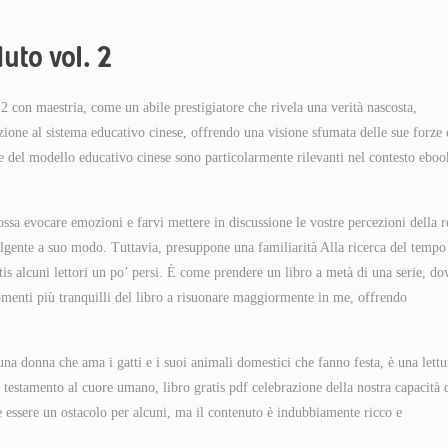
uto vol. 2
2 con maestria, come un abile prestigiatore che rivela una verità nascosta,
zione al sistema educativo cinese, offrendo una visione sfumata delle sue forze 
ne del modello educativo cinese sono particolarmente rilevanti nel contesto eboo
ssa evocare emozioni e farvi mettere in discussione le vostre percezioni della r
volgente a suo modo. Tuttavia, presuppone una familiarità Alla ricerca del tempo
s alcuni lettori un po’ persi. È come prendere un libro a metà di una serie, do
 momenti più tranquilli del libro a risuonare maggiormente in me, offrendo
na donna che ama i gatti e i suoi animali domestici che fanno festa, è una lettu
testamento al cuore umano, libro gratis pdf celebrazione della nostra capacità 
 essere un ostacolo per alcuni, ma il contenuto è indubbiamente ricco e