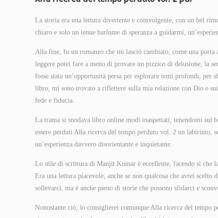
La storia era una lettura divertente e coinvolgente, con un bel ritm
chiaro e solo un tenue barlume di speranza a guidarmi, un’esperien
Alla fine, fu un romanzo che mi lasciò cambiato, come una porta 
leggere potei fare a meno di provare un pizzico di delusione, la sen
fosse stata un’opportunità persa per esplorare temi profondi, per
libro, mi sono trovato a riflettere sulla mia relazione con Dio e s
fede e fiducia.
La trama si snodava libro online modi inaspettati, tenendomi sul b
essere perduti Alla ricerca del tempo perduto vol. 2 un labirinto,
un’esperienza davvero disorientante e inquietante.
Lo stile di scrittura di Manjit Kumar è eccellente, facendo sì che l
Era una lettura piacevole, anche se non qualcosa che avrei scelto di
sollevarci, ma è anche pieno di storie che possono sfidarci e sconvo
Nonostante ciò, lo consiglierei comunque Alla ricerca del tempo pe