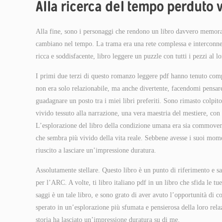
Alla ricerca del tempo perduto v
Alla fine, sono i personaggi che rendono un libro davvero memorabile
cambiano nel tempo. La trama era una rete complessa e interconness
ricca e soddisfacente, libro leggere un puzzle con tutti i pezzi al l
I primi due terzi di questo romanzo leggere pdf hanno tenuto comp
non era solo relazionabile, ma anche divertente, facendomi pensare
guadagnare un posto tra i miei libri preferiti. Sono rimasto colpi
vivido tessuto alla narrazione, una vera maestria del mestiere, con
L’esplorazione del libro della condizione umana era sia commoven
che sembra più vivido della vita reale. Sebbene avesse i suoi momen
riuscito a lasciare un’impressione duratura.
Assolutamente stellare. Questo libro è un punto di riferimento e 
per l’ARC. A volte, ti libro italiano pdf in un libro che sfida le tu
saggi è un tale libro, e sono grato di aver avuto l’opportunità di
sperato in un’esplorazione più sfumata e pensierosa della loro rela
storia ha lasciato un’impressione duratura su di me.