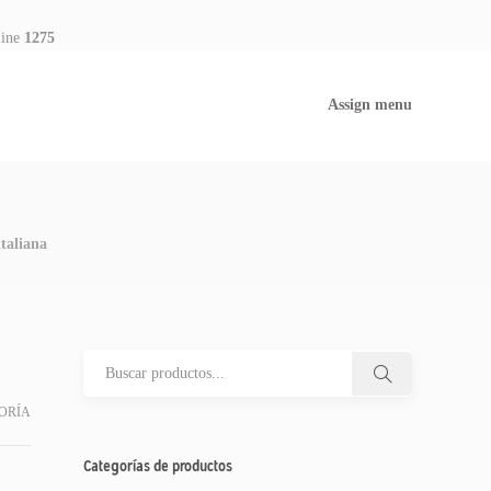
line
1275
Assign menu
italiana
ORÍA
Categorías de productos