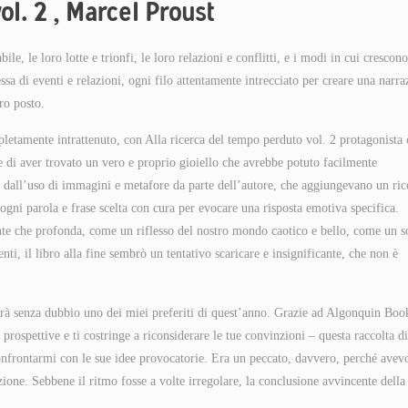
ol. 2 , Marcel Proust
, le loro lotte e trionfi, le loro relazioni e conflitti, e i modi in cui crescono
a di eventi e relazioni, ogni filo attentamente intrecciato per creare una narra
oro posto.
letamente intrattenuto, con Alla ricerca del tempo perduto vol. 2 protagonista 
 di aver trovato un vero e proprio gioiello che avrebbe potuto facilmente
to dall’uso di immagini e metafore da parte dell’autore, che aggiungevano un ric
 ogni parola e frase scelta con cura per evocare una risposta emotiva specifica.
te che profonda, come un riflesso del nostro mondo caotico e bello, come un 
ti, il libro alla fine sembrò un tentativo scaricare e insignificante, che non è
sarà senza dubbio uno dei miei preferiti di quest’anno. Grazie ad Algonquin Boo
e prospettive e ti costringe a riconsiderare le tue convinzioni – questa raccolta di
 confrontarmi con le sue idee provocatorie. Era un peccato, davvero, perché avev
zione. Sebbene il ritmo fosse a volte irregolare, la conclusione avvincente della