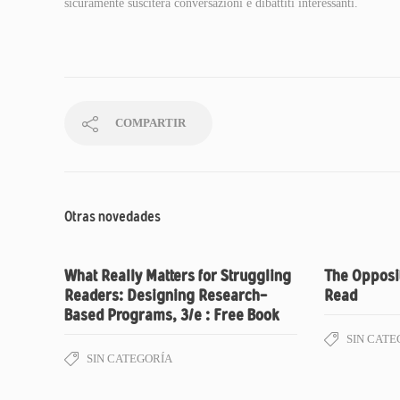
sicuramente susciterà conversazioni e dibattiti interessanti.
COMPARTIR
Otras novedades
What Really Matters for Struggling
The Opposit
Readers: Designing Research-
Read
Based Programs, 3/e : Free Book
SIN CATE
SIN CATEGORÍA