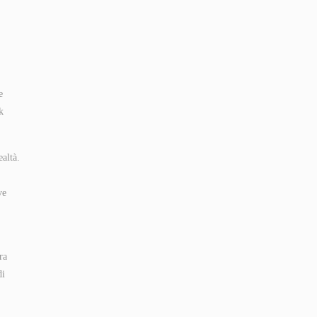
e
k
ealtà.
ve
ra
di