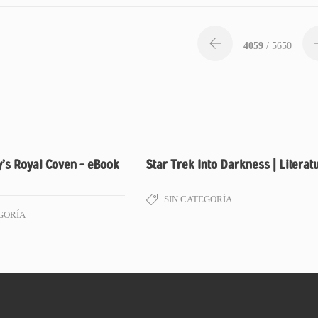
4059
/ 5650
’s Royal Coven – eBook
Star Trek Into Darkness | Literat
SIN CATEGORÍA
GORÍA