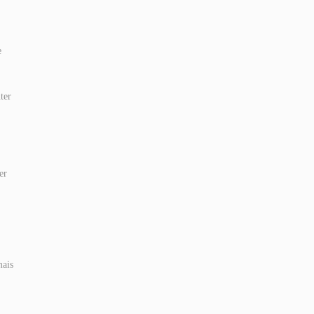
e
ter
er
mais