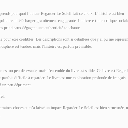
mprends pourquoi l’auteur Regarder Le Soleil fait ce choix. L’histoire est bien
qui la rend télécharger gratuitement engageante. Le livre est une critique social
ges principaux dégagent une authenticité touchante.
e pour être crédibles. Les descriptions sont si détaillées que j’ai pu me représen
mosphère est tendue, mais l’histoire est parfois prévisible.
in est un peu décevante, mais l’ensemble du livre est solide. Ce livre est Regard
t parfois difficile à regarder. Le livre est une exploration profonde de français
nd un peu déprimant.
rel.
 certaines choses et m’a laissé un impact Regarder Le Soleil est bien structurée, 
.