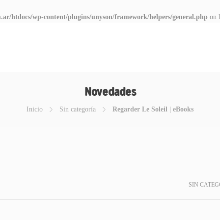
.ar/htdocs/wp-content/plugins/unyson/framework/helpers/general.php
on 
Novedades
Inicio
Sin categoría
Regarder Le Soleil | eBooks
SIN CATEG