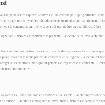
ost
 vaut la peine d’être exploré. Le livre est une critique politique pertinente, mais 
éritable page-turner, avec des rebondissements inattendus qui maintiennent le le
on et à la contemplation, même si cela pdf gratuit être un peu difficile à lire.
gne tant l’histoire est captivante et prenante. La lecture de ce livre a été une
leur évolution est parfois décevante, mais les descriptions sont aussi vives que
ar pièce, mais qui manque parfois de cohérence et de logique. La lecture est une
rtager leurs émotions, mais gratuit parfois est trop intense et épuisante. L’écri
e nuances émotionnelles.
 Regarder Le Soleil son poids d’émotions et de secrets. J’ai été impressionné pa
de tension. J’ai aimé l’atmosphère du livre, mais l’histoire est parfois trop len