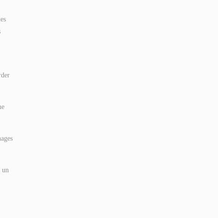
des
s
rder
me
nages
t un