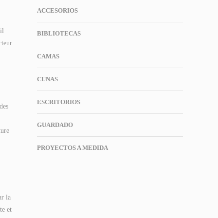
ACCESORIOS
il
BIBLIOTECAS
cteur
CAMAS
CUNAS
ESCRITORIOS
 des
GUARDADO
ture
PROYECTOS A MEDIDA
r la
te et