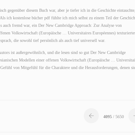
isch gegenüber diesem Buch war, aber je tiefer ich in die Geschichte eintauchte
Als ich kostenlose bücher pdf fühlte ich mich selbst zu einem Teil der Geschich
t als auch fremd war, ein Der New Cambridge Approach: Zur Analyse von
fenen Volkswirtschaft (Europäische … Universitaires Européennes) texturierte
ach, die sowohl tief persönlich als auch tief universell war.
Autors ist außergewöhnlich, und die lesen sind so gut Der New Cambridge
ianischen Modellen einer offenen Volkswirtschaft (Europäische … Universitai
n Gefühl von Mitgefühl für die Charaktere und die Herausforderungen, denen si
4095
/ 5650