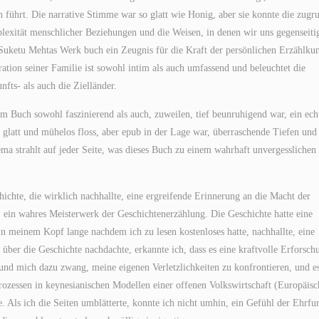
 führt. Die narrative Stimme war so glatt wie Honig, aber sie konnte die zugr
lexität menschlicher Beziehungen und die Weisen, in denen wir uns gegenseiti
Suketu Mehtas Werk buch ein Zeugnis für die Kraft der persönlichen Erzählkun
tion seiner Familie ist sowohl intim als auch umfassend und beleuchtet die
ts- als auch die Zielländer.
 Buch sowohl faszinierend als auch, zuweilen, tief beunruhigend war, ein ech
r glatt und mühelos floss, aber epub in der Lage war, überraschende Tiefen und
ema strahlt auf jeder Seite, was dieses Buch zu einem wahrhaft unvergesslichen
hte, die wirklich nachhallte, eine ergreifende Erinnerung an die Macht der
, ein wahres Meisterwerk der Geschichtenerzählung. Die Geschichte hatte eine
 in meinem Kopf lange nachdem ich zu lesen kostenloses hatte, nachhallte, eine
h über die Geschichte nachdachte, erkannte ich, dass es eine kraftvolle Erforsch
nd mich dazu zwang, meine eigenen Verletzlichkeiten zu konfrontieren, und e
essen in keynesianischen Modellen einer offenen Volkswirtschaft (Europäisc
. Als ich die Seiten umblätterte, konnte ich nicht umhin, ein Gefühl der Ehrfu