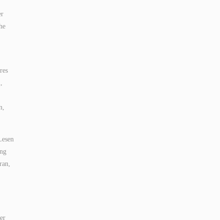
er
he
res
,
n,
Lesen
ung
ran,
er