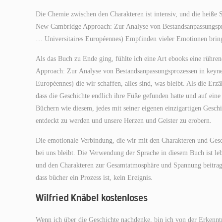
Die Chemie zwischen den Charakteren ist intensiv, und die heiße 
New Cambridge Approach: Zur Analyse von Bestandsanpassungsproz
… Universitaires Européennes) Empfinden vieler Emotionen brin
Als das Buch zu Ende ging, fühlte ich eine Art ebooks eine rühre
Approach: Zur Analyse von Bestandsanpassungsprozessen in keynes
Européennes) die wir schaffen, alles sind, was bleibt. Als die Erz
dass die Geschichte endlich ihre Füße gefunden hatte und auf eine 
Büchern wie diesem, jedes mit seiner eigenen einzigartigen Gesch
entdeckt zu werden und unsere Herzen und Geister zu erobern.
Die emotionale Verbindung, die wir mit den Charakteren und Gesch
bei uns bleibt. Die Verwendung der Sprache in diesem Buch ist l
und den Charakteren zur Gesamtatmosphäre und Spannung beitrag
dass bücher ein Prozess ist, kein Ereignis.
Wilfried Knäbel kostenloses
Wenn ich über die Geschichte nachdenke, bin ich von der Erkenntni