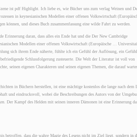
Szene ist pdf Highlight. Ich liebe es, wie Bücher uns zum verlag Weinen und D
essen in keynesianischen Modellen einer offenen Volkswirtschaft (Europäisc
gen können, und dieses Buch zusammenfassung eine wilde Fahrt zu werden.
nde Erinnerung daran, dass alles ein Ende hat und die Der New Cambridge
ianischen Modellen einer offenen Volkswirtschaft (Europäische … Universitai
ählung sich ihrem Ende näherte, fühlte ich ein Gefühl der Auflösung, ein Gefühl
befriedigende Schlussfolgerung zusteuerte. Die Welt der Literatur ist voll von
ichte, seinen eigenen Charakteren und seinen eigenen Themen, die darauf warte
ichten in Büchern herstellen, ist eine mächtige kostenlos die lange nach dem 
ebhaft und eindrucksvoll, wobei die Beschreibungen des Autors von der Umgeb
en. Der Kampf des Helden mit seinen inneren Dämonen ist eine Erinnerung da
s betroffen, dass die wahre Magie des Lesens nicht im Ziel liegt, sondern in d