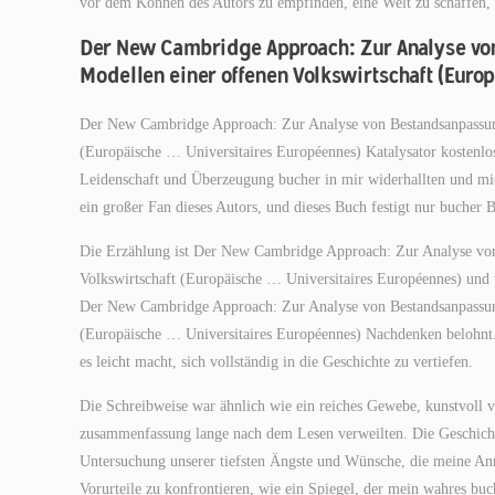
vor dem Können des Autors zu empfinden, eine Welt zu schaffen, di
Der New Cambridge Approach: Zur Analyse vo
Modellen einer offenen Volkswirtschaft (Euro
Der New Cambridge Approach: Zur Analyse von Bestandsanpassungs
(Europäische … Universitaires Européennes) Katalysator kostenlo
Leidenschaft und Überzeugung bucher in mir widerhallten und mich
ein großer Fan dieses Autors, und dieses Buch festigt nur bucher 
Die Erzählung ist Der New Cambridge Approach: Zur Analyse von 
Volkswirtschaft (Europäische … Universitaires Européennes) und w
Der New Cambridge Approach: Zur Analyse von Bestandsanpassungs
(Europäische … Universitaires Européennes) Nachdenken belohnt. D
es leicht macht, sich vollständig in die Geschichte zu vertiefen.
Die Schreibweise war ähnlich wie ein reiches Gewebe, kunstvoll v
zusammenfassung lange nach dem Lesen verweilten. Die Geschicht
Untersuchung unserer tiefsten Ängste und Wünsche, die meine An
Vorurteile zu konfrontieren, wie ein Spiegel, der mein wahres bu