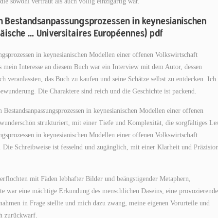
e sowohl vertraut als auch völlig einzigartig war.
n Bestandsanpassungsprozessen in keynesianischen
päische … Universitaires Européennes) pdf
prozessen in keynesianischen Modellen einer offenen Volkswirtschaft
s mein Interesse an diesem Buch war ein Interview mit dem Autor, dessen
 veranlassten, das Buch zu kaufen und seine Schätze selbst zu entdecken. Ich
Bewunderung. Die Charaktere sind reich und die Geschichte ist packend.
Bestandsanpassungsprozessen in keynesianischen Modellen einer offenen
underschön strukturiert, mit einer Tiefe und Komplexität, die sorgfältiges Le
prozessen in keynesianischen Modellen einer offenen Volkswirtschaft
ie Schreibweise ist fesselnd und zugänglich, mit einer Klarheit und Präzision
erflochten mit Fäden lebhafter Bilder und beängstigender Metaphern,
e war eine mächtige Erkundung des menschlichen Daseins, eine provozierende
nahmen in Frage stellte und mich dazu zwang, meine eigenen Vorurteile und
ch zurückwarf.