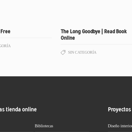
سفر ب | Free
The Long Goodbye | Read Book
Online
GORÍA
SIN CATEGORÍA
as tienda online
Proyectos
Bibliotecas
Diseño interio