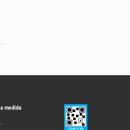
 a medida
r