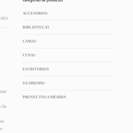
Categorías de productos
ACCESORIOS
ORÍA
BIBLIOTECAS
CAMAS
CUNAS
ESCRITORIOS
GUARDADO
eider
PROYECTOS A MEDIDA
n für
zen
er