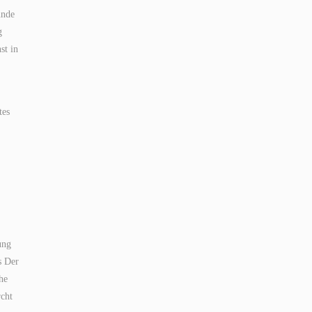
unde
g
st in
tes
ung
s Der
he
rcht