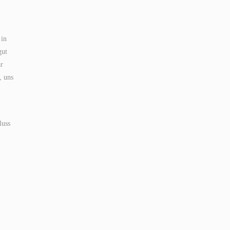
 in
gut
ar
, uns
luss