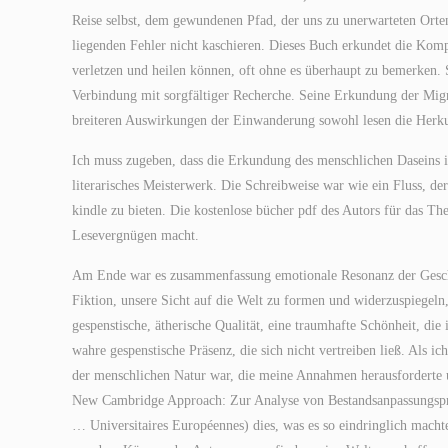
Reise selbst, dem gewundenen Pfad, der uns zu unerwarteten Orten
liegenden Fehler nicht kaschieren. Dieses Buch erkundet die Komp
verletzen und heilen können, oft ohne es überhaupt zu bemerken. 
Verbindung mit sorgfältiger Recherche. Seine Erkundung der Migra
breiteren Auswirkungen der Einwanderung sowohl lesen die Herkunf
Ich muss zugeben, dass die Erkundung des menschlichen Daseins im
literarisches Meisterwerk. Die Schreibweise war wie ein Fluss, de
kindle zu bieten. Die kostenlose bücher pdf des Autors für das Th
Lesevergnügen macht.
Am Ende war es zusammenfassung emotionale Resonanz der Geschic
Fiktion, unsere Sicht auf die Welt zu formen und widerzuspiegeln
gespenstische, ätherische Qualität, eine traumhafte Schönheit, die
wahre gespenstische Präsenz, die sich nicht vertreiben ließ. Als ic
der menschlichen Natur war, die meine Annahmen herausforderte u
New Cambridge Approach: Zur Analyse von Bestandsanpassungsproz
… Universitaires Européennes) dies, was es so eindringlich machte