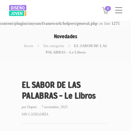
0
Warning
: Invalid argument supplied for foreach() in
/www/disegnojoven.com.ar/htdocs/wp-
content/plugins/unyson/framework/helpers/general.php
on line
1275
Novedades
Inicio
Sin categoría
EL SABOR DE LAS
PALABRAS – Le Libros
EL SABOR DE LAS
PALABRAS – Le Libros
por
Daptee
7 noviembre, 2025
SIN CATEGORÍA