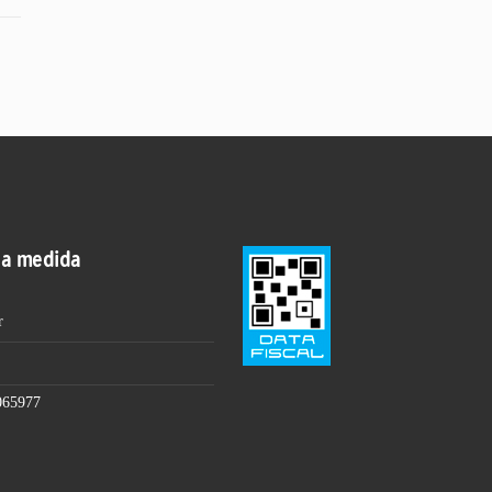
 a medida
r
065977