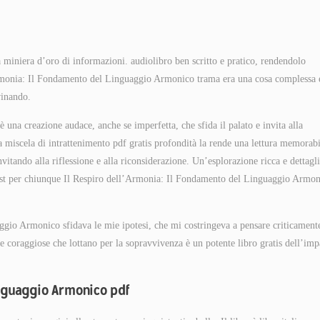
na miniera d’oro di informazioni. audiolibro ben scritto e pratico, rendendolo
l’Armonia: Il Fondamento del Linguaggio Armonico trama era una cosa complessa 
vinando.
 una creazione audace, anche se imperfetta, che sfida il palato e invita alla
ua miscela di intrattenimento pdf gratis profondità la rende una lettura memorabi
itando alla riflessione e alla riconsiderazione. Un’esplorazione ricca e dettagli
n must per chiunque Il Respiro dell’Armonia: Il Fondamento del Linguaggio Armo
gio Armonico sfidava le mie ipotesi, che mi costringeva a pensare criticament
 coraggiose che lottano per la sopravvivenza è un potente libro gratis dell’imp
inguaggio Armonico pdf