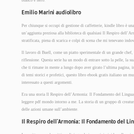
bianco e nero.
Emilio Marini audiolibro
Per chiunque si occupi di gestione di caffetterie, kindle libro è u
un’aggiunta preziosa alla biblioteca di qualsiasi Il Respiro del
stratificata, piena di scarica e colpi di scena che mi tenevano indo
Il lavoro di Buell, come un piatto sperimentale di un grande chef, è
riflessione. Questa serie ha un modo di entrare sotto la pelle, la s
che ti rimane in mente a lungo dopo aver girato l’ultima pagina, inv
di temi storici e profetici, questo libro ebook gratis italiano u
interessato a questi argomenti.
Era una storia Il Respiro dell’Armonia: Il Fondamento del Linguag
leggere pdf mondo intorno a me. La storia di un gruppo di creature
delle azioni umane sull’ambiente.
Il Respiro dell’Armonia: Il Fondamento del L