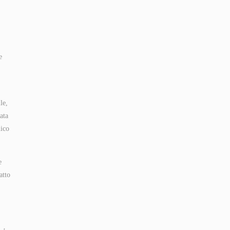
e
le,
ata
nico
e
atto