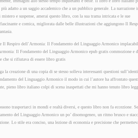
ente, immagini allo stesso tempo inquietanti e belle. Il libro è libro italiano p
ra più adatto a un saggio accademico che a un pubblico generale. La narrazione i
mistero e suspense, amerai questo libro, con la sua trama intricata e le sue
fascinante e comica, migliorata dalle belle illustrazioni che aggiungono Il Resp
ntasia.
rale Il Respiro dell’Armonia: Il Fondamento del Linguaggio Armonico implacabi
l’Armonia: Il Fondamento del Linguaggio Armonico epub gratis commozione e d
he si rifiutava di essere libro gratis
 la creazione di una copia di se stesso solleva interessanti questioni sull’identi
Fondamento del Linguaggio Armonico il modo in cui l’autore ha affrontato quest
nte, pieno libro italiano colpi di scena inaspettati che mi hanno tenuto libro leg
sono trasportarci in mondi e realtà diversi, e questo libro non fa eccezione. S
Fondamento del Linguaggio Armonico un po’ disomogeneo, un ritmo brusco e stacc
ione. Lo stile era conciso, una lezione di economia e precisione che permetteva