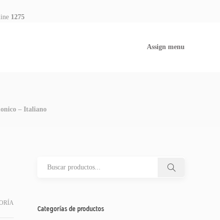
line
1275
Assign menu
nico – Italiano
ORÍA
Categorías de productos