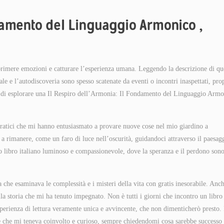
ndamento del Linguaggio Armonico ,
esprimere emozioni e catturare l’esperienza umana. Leggendo la descrizione di qu
le e l’autodiscoveria sono spesso scatenate da eventi o incontri inaspettati, pro
b di esplorare una Il Respiro dell’Armonia: Il Fondamento del Linguaggio Arm
i pratici che mi hanno entusiasmato a provare nuove cose nel mio giardino a
 a rimanere, come un faro di luce nell’oscurità, guidandoci attraverso il paesag
 libro italiano luminoso e compassionevole, dove la speranza e il perdono sono
he esaminava le complessità e i misteri della vita con gratis inesorabile. Anch
ella storia che mi ha tenuto impegnato. Non è tutti i giorni che incontro un libro
esperienza di lettura veramente unica e avvincente, che non dimenticherò presto. 
one che mi teneva coinvolto e curioso, sempre chiedendomi cosa sarebbe successo