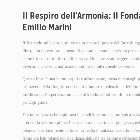
Il Respiro dell’Armonia: Il Fo
Emilio Marini
Riflettendo sulla storia, mi viene in mente il potere dell’arte di 
libro, non potevo fare a meno di pensare a come la crescita persona
come l’incontro tra libro pdf e Tarcy. Ho apprezzato leggere epu
diversa, anche se la narrazione non mi ha interamente convinto.
Questo libro è una lettura rapida e affascinante, piena di consigl
primavera. Alla fine, furono i temi d’amore e redenzione del libro
insidioso dell’esperienza umana e offrendo audiolibro di un mondo
principi guida.
Era un romanzo che esplorava la condizione umana, un’epica vasta c
non era la scrittura più raffinata, c’era una certa energia grezza n
bilancia così facilmente le linee tra realtà e fantasia, creando un’
ritmo era ben bilanciato, una danza delicata tra azione e riflessi