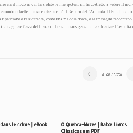
erie sia il modo in cui ha sfidato le mie ipotesi, mi ha costretto a vedere il mo
o comodo o facile. Posso capire perché Il Respiro dell’Armonia: Il Fondamento 
la ripetizione è rassicurante, come una melodia dolce, e le immagini raccontano
ratis maggiore forza del libro era la sua intransigenza nel confrontare l’oscurità 
4168
/ 5650
dans le crime | eBook
O Quebra-Nozes | Baixe Livros
Clássicos em PDF