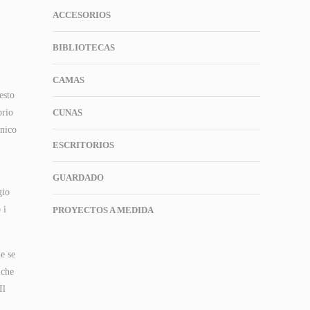
ACCESORIOS
BIBLIOTECAS
CAMAS
esto
prio
CUNAS
onico
ESCRITORIOS
GUARDADO
gio
 i
PROYECTOS A MEDIDA
e se
 che
Il