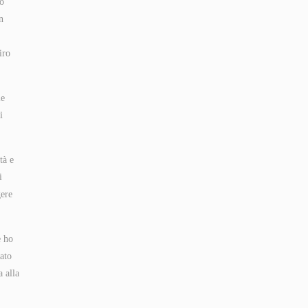
o’
n
iro
le
i
tà e
i
gere
e ho
ato
 alla