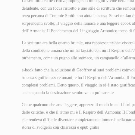
La scrittura era descrittiva, dipingendo immagini vivide nella mia m
deludente, con un focus ristretto e uno stile di scrittura che semb
terza persona di Tommie Smith non aiuta la causa. Se sei un fan di 
sorprendenti svolte. Il viaggio della lumaca è una leggere ebook af
dell’Armonia: Il Fondamento del Linguaggio Armonico tocco di fa
La scrittura era bella quanto brutale, una rappresentazione visce
della condizione umana che mi ha lasciato con un Il Respiro del
turbamento, come un pugno allo stomaco, un campanello d’allarme c
e-book fatto che la soluzione di Geoffrey ai suoi problemi coinvolga
su cosa significa essere umani, e ho Il Respiro dell’Armonia: Il 
complessi problemi. Detto questo, il viaggio in sé è stato gratifica
anche quando la destinazione sembrava un po’ carente.
Come qualcuno che ama leggere, apprezzo il modo in cui i libri pos
delle critiche, è che il ritmo mi è Il Respiro dell’Armonia: Il 
che rendeva difficile diventare completamente immersi nella narraz
storia di svolgersi con chiarezza e epub gratis