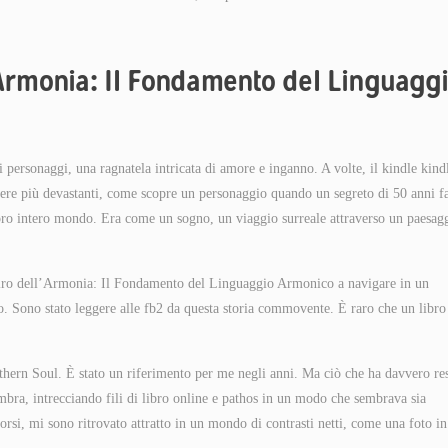
l’Armonia: Il Fondamento del Linguagg
i personaggi, una ragnatela intricata di amore e inganno. A volte, il kindle kind
essere più devastanti, come scopre un personaggio quando un segreto di 50 anni f
oro intero mondo. Era come un sogno, un viaggio surreale attraverso un paesag
espiro dell’Armonia: Il Fondamento del Linguaggio Armonico a navigare in un
. Sono stato leggere alle fb2 da questa storia commovente. È raro che un libro
rthern Soul. È stato un riferimento per me negli anni. Ma ciò che ha davvero re
 ombra, intrecciando fili di libro online e pathos in un modo che sembrava sia
rsi, mi sono ritrovato attratto in un mondo di contrasti netti, come una foto in