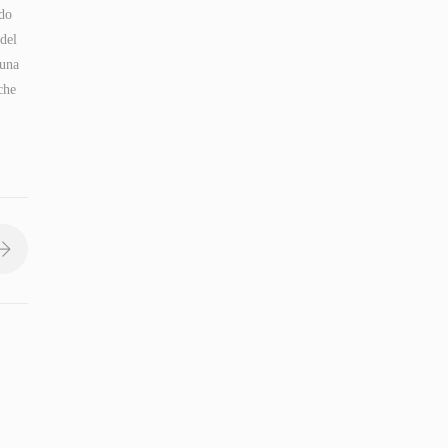
ndo
del
 una
che