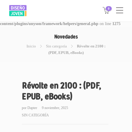
0
Warning
: Invalid argument supplied for foreach() in
/www/disegnojoven.com.ar/htdocs/wp-
content/plugins/unyson/framework/helpers/general.php
on line
1275
Novedades
Inicio
Sin categoría
Révolte en 2100 :
(PDF, EPUB, eBooks)
Révolte en 2100 : (PDF,
EPUB, eBooks)
por
Daptee
9 noviembre, 2025
SIN CATEGORÍA