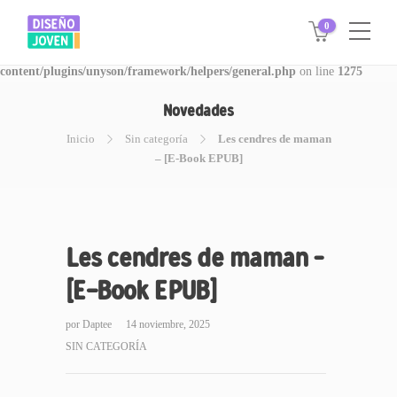
0
Warning
: Invalid argument supplied for foreach() in
/www/disegnojoven.com.ar/htdocs/wp-
content/plugins/unyson/framework/helpers/general.php
on line
1275
Novedades
Inicio
Sin categoría
Les cendres de maman
– [E-Book EPUB]
Les cendres de maman –
[E-Book EPUB]
por
Daptee
14 noviembre, 2025
SIN CATEGORÍA