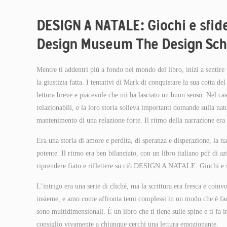
DESIGN A NATALE: Giochi e sfide
Design Museum The Design Scho
Mentre ti addentri più a fondo nel mondo del libro, inizi a sentire
la giustizia fatta. I tentativi di Mark di conquistare la sua cotta d
lettura breve e piacevole che mi ha lasciato un buon senso. Nel cas
relazionabili, e la loro storia solleva importanti domande sulla na
mantenimento di una relazione forte. Il ritmo della narrazione era
Era una storia di amore e perdita, di speranza e disperazione, la nar
potente. Il ritmo era ben bilanciato, con un libro italiano pdf di 
riprendere fiato e riflettere su ciò DESIGN A NATALE: Giochi e 
L’intrigo era una serie di cliché, ma la scrittura era fresca e coi
insieme, e amo come affronta temi complessi in un modo che è faci
sono multidimensionali. È un libro che ti tiene sulle spine e ti fa 
consiglio vivamente a chiunque cerchi una lettura emozionante.