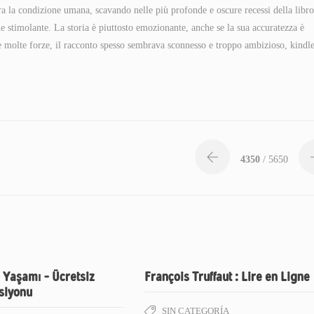
ra la condizione umana, scavando nelle più profonde e oscure recessi della libro
e stimolante. La storia è piuttosto emozionante, anche se la sua accuratezza è
sue molte forze, il racconto spesso sembrava sconnesso e troppo ambizioso, kindl
4350
/ 5650
 Yaşamı – Ücretsiz
François Truffaut : Lire en Ligne
siyonu
SIN CATEGORÍA