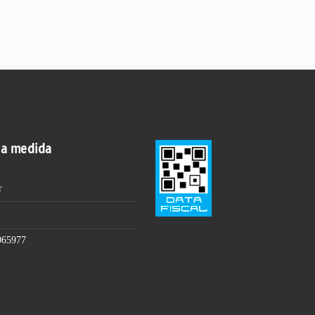
 a medida
r
065977