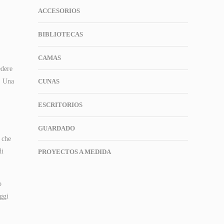
ACCESORIOS
BIBLIOTECAS
CAMAS
edere
i. Una
CUNAS
ESCRITORIOS
GUARDADO
a che
di
PROYECTOS A MEDIDA
o
ggi