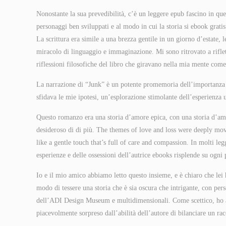
Nonostante la sua prevedibilità, c’è un leggere epub fascino in ques
personaggi ben sviluppati e al modo in cui la storia si ebook gratis
La scrittura era simile a una brezza gentile in un giorno d’estate,
miracolo di linguaggio e immaginazione. Mi sono ritrovato a rifletter
riflessioni filosofiche del libro che giravano nella mia mente come 
La narrazione di “Junk” è un potente promemoria dell’importanza d
sfidava le mie ipotesi, un’esplorazione stimolante dell’esperienza
Questo romanzo era una storia d’amore epica, con una storia d’amo
desideroso di di più. The themes of love and loss were deeply mov
like a gentle touch that’s full of care and compassion. In molti le
esperienze e delle ossessioni dell’autrice ebooks risplende su ogni 
Io e il mio amico abbiamo letto questo insieme, e è chiaro che lei 
modo di tessere una storia che è sia oscura che intrigante, con 
dell’ADI Design Museum e multidimensionali. Come scettico, ho aff
piacevolmente sorpreso dall’abilità dell’autore di bilanciare un ra