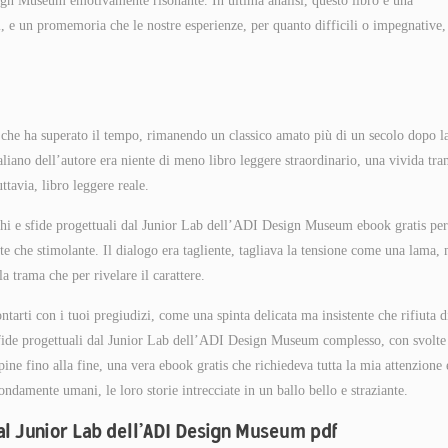
gn Museum emotivamente risonante. In ultima analisi, questo libro è una
i, e un promemoria che le nostre esperienze, per quanto difficili o impegnative,
che ha superato il tempo, rimanendo un classico amato più di un secolo dopo l
iano dell’autore era niente di meno libro leggere straordinario, una vivida tra
tavia, libro leggere reale.
e sfide progettuali dal Junior Lab dell’ADI Design Museum ebook gratis per
te che stimolante. Il dialogo era tagliente, tagliava la tensione come una lama,
a trama che per rivelare il carattere.
tarti con i tuoi pregiudizi, come una spinta delicata ma insistente che rifiuta d
de progettuali dal Junior Lab dell’ADI Design Museum complesso, con svolte
pine fino alla fine, una vera ebook gratis che richiedeva tutta la mia attenzione 
damente umani, le loro storie intrecciate in un ballo bello e straziante.
dal Junior Lab dell’ADI Design Museum pdf