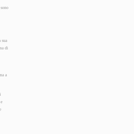
 sono
a sua
ma di
 ma a
i
 e
e