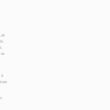
 Lab
lla
i,
è un
N A
lcuni
 e