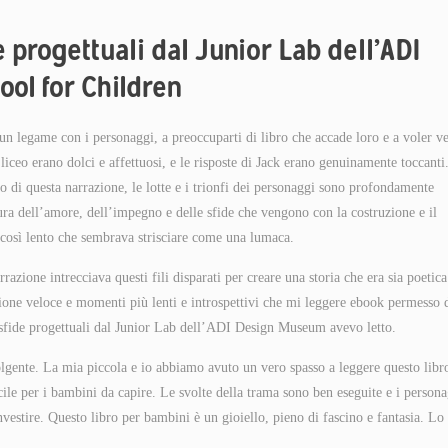
 progettuali dal Junior Lab dell’ADI
ol for Children
 un legame con i personaggi, a preoccuparti di libro che accade loro e a voler v
el liceo erano dolci e affettuosi, e le risposte di Jack erano genuinamente toccant
o di questa narrazione, le lotte e i trionfi dei personaggi sono profondamente
tura dell’amore, dell’impegno e delle sfide che vengono con la costruzione e il
 così lento che sembrava strisciare come una lumaca.
razione intrecciava questi fili disparati per creare una storia che era sia poetic
azione veloce e momenti più lenti e introspettivi che mi leggere ebook permesso 
sfide progettuali dal Junior Lab dell’ADI Design Museum avevo letto.
nvolgente. La mia piccola e io abbiamo avuto un vero spasso a leggere questo libr
le per i bambini da capire. Le svolte della trama sono ben eseguite e i persona
investire. Questo libro per bambini è un gioiello, pieno di fascino e fantasia. Lo