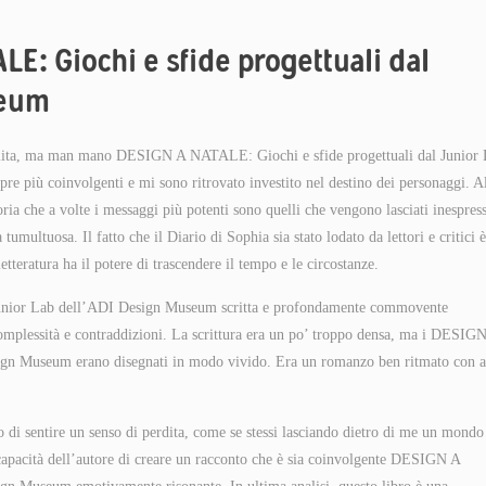
LE: Giochi e sfide progettuali dal
seum
n salita, ma man mano DESIGN A NATALE: Giochi e sfide progettuali dal Junior
 più coinvolgenti e mi sono ritrovato investito nel destino dei personaggi. A
oria che a volte i messaggi più potenti sono quelli che vengono lasciati inespress
multuosa. Il fatto che il Diario di Sophia sia stato lodato da lettori e critici 
etteratura ha il potere di trascendere il tempo e le circostanze.
Junior Lab dell’ADI Design Museum scritta e profondamente commovente
 complessità e contraddizioni. La scrittura era un po’ troppo densa, ma i DESIG
ign Museum erano disegnati in modo vivido. Era un romanzo ben ritmato con a
o di sentire un senso di perdita, come se stessi lasciando dietro di me un mondo
a capacità dell’autore di creare un racconto che è sia coinvolgente DESIGN A