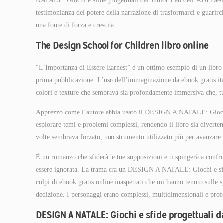
NATALE: Giochi e sfide progettuali dal Junior Lab dell’ADI Desi
testimonianza del potere della narrazione di trasformarci e guarirc
una fonte di forza e crescita.
The Design School for Children libro online
“L’Importanza di Essere Earnest” è un ottimo esempio di un libro 
prima pubblicazione. L’uso dell’immaginazione da ebook gratis ital
colori e texture che sembrava sia profondamente immersiva che, tut
Apprezzo come l’autore abbia usato il DESIGN A NATALE: Giochi 
esplorare temi e problemi complessi, rendendo il libro sia diverten
volte sembrava forzato, uno strumento utilizzato più per avanzare l
È un romanzo che sfiderà le tue supposizioni e ti spingerà a confron
essere ignorata. La trama era un DESIGN A NATALE: Giochi e sfi
colpi di ebook gratis online inaspettati che mi hanno tenuto sulle s
dedizione. I personaggi erano complessi, multidimensionali e profon
DESIGN A NATALE: Giochi e sfide progettuali 