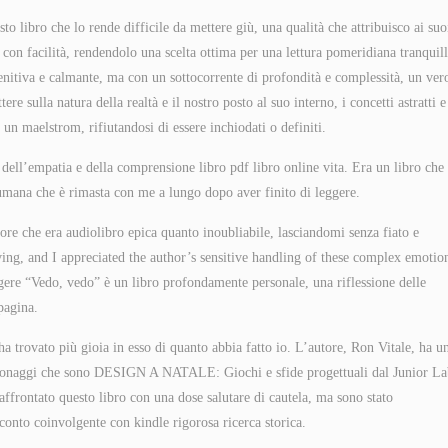
to libro che lo rende difficile da mettere giù, una qualità che attribuisco ai suo
 con facilità, rendendolo una scelta ottima per una lettura pomeridiana tranquill
 lenitiva e calmante, ma con un sottocorrente di profondità e complessità, un ver
e sulla natura della realtà e il nostro posto al suo interno, i concetti astratti e
un maelstrom, rifiutandosi di essere inchiodati o definiti.
ell’empatia e della comprensione libro pdf libro online vita. Era un libro che
 umana che è rimasta con me a lungo dopo aver finito di leggere.
re che era audiolibro epica quanto inoubliabile, lasciandomi senza fiato e
ing, and I appreciated the author’s sensitive handling of these complex emotio
ggere “Vedo, vedo” è un libro profondamente personale, una riflessione delle
pagina.
ha trovato più gioia in esso di quanto abbia fatto io. L’autore, Ron Vitale, ha u
personaggi che sono DESIGN A NATALE: Giochi e sfide progettuali dal Junior L
rontato questo libro con una dose salutare di cautela, ma sono stato
cconto coinvolgente con kindle rigorosa ricerca storica.