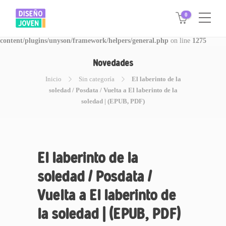
0
Warning
: Invalid argument supplied for foreach() in
/www/disegnojoven.com.ar/htdocs/wp-
content/plugins/unyson/framework/helpers/general.php
on line
1275
Novedades
Inicio
Sin categoría
El laberinto de la
soledad / Posdata / Vuelta a El laberinto de la
soledad | (EPUB, PDF)
El laberinto de la
soledad / Posdata /
Vuelta a El laberinto de
la soledad | (EPUB, PDF)