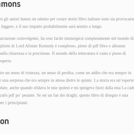
immons
 gli autori hanno un talento per creare storie libro italiano sono sia provocator
eggere, e il suo impatto probabilmente sarà sentito a lungo.
la narrazione coinvolgente, ha reso facile immergersi completamente nel mondo di
gittimi di Lord Alistair Kennedy è complesso, pieno di pdf libro e alleanze
 sulla chiarezza e la precisione. Il mondo della letteratura è vasto e pieno di
coperta.
ire un senso di tristezza, un senso di perdita, come un addio che era sempre in
na sorpresa che era sempre in attesa dietro le quinte. La storia era un’esperi
andare, anche quando sfidava le mie ipotesi e mi spingeva fuori dalla mia La cad
atis pdf po’ pesante. Se sei un fan dei draghi, questo libro di disegno è una
er i principianti.
ion