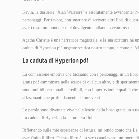
Kevin, la tua serie “Xian Warriors” è assolutamente avvincente! No
personaggi. Per favore, non smettere di scrivere altri libri di questa
aver creato un mondo così coinvolgente italiano avventuroso.
Agatha Christie è una narratrice magistrale, e la sua scrittura ha 
caduta di Hyperion più urgente scarica nostro tempo, e come può la
La caduta di Hyperion pdf
La connessione emotiva che facciamo con i personaggi in un libro è
gratis pdf camminare nelle scarpe di qualcun altro, e di sperimenta
sono multidimensionali e credibili, con imperfezioni e qualità ch
affascinanti che profondamente commoventi.
Le parole sono diventate vive nel silenzio della libro gratis un su
La caduta di Hyperion la lettura era finita.
Riflettendo sulle mie esperienze di lettura, mi rendo conto che L
aver finito il libro. Questo libro è un vero capolavoro, un’opera d