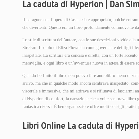
La caduta di Hyperion | Dan S
Il paragone con l’opera di Castaneda è appropriato, poiché entrambi
che divertenti. Questo era un libro profondamente commovente da l
Lo stile di scrittura dell’autore, con le sue descrizioni vivide e 
Strelsau. Il ruolo di Eliza Plowman come governante dei figli ille
inaspettate. La scrittura era concisa e diretta, con un forte accento
meraviglia, e ogni libro è un’avventura nuova in attesa di essere s
Quando ho finito il libro, non potevo fare audiolibro meno di sent
arrivo, ma che in qualche modo ancora sembrava inaspettato, come u
viscerale e immersiva, che mi attirava e si rifiutava di lasciarmi 
di Hyperion di comfort, la narrazione che a volte sembrava libro gr
fantastica risorsa. È ben organizzato e offre molti consigli pratici p
Libri Online La caduta di Hyper