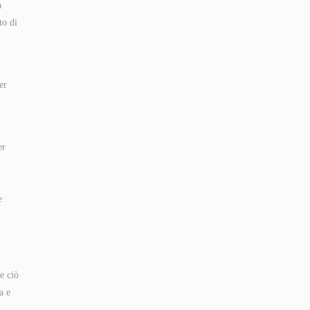
a
to di
er
er
e
e ciò
a e