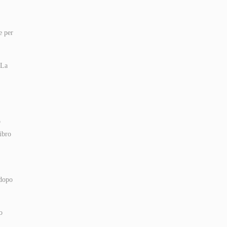
e per
 La
o
ibro
 dopo
o