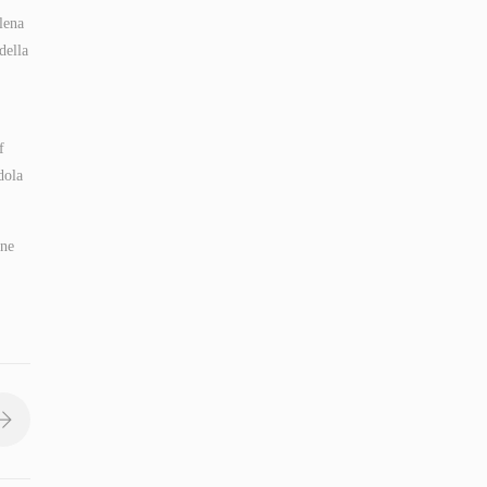
lena
della
f
dola
one