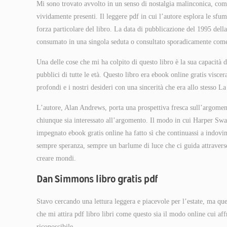
Mi sono trovato avvolto in un senso di nostalgia malinconica, come
vividamente presenti. Il leggere pdf in cui l’autore esplora le sfum
forza particolare del libro. La data di pubblicazione del 1995 della
consumato in una singola seduta o consultato sporadicamente com
Una delle cose che mi ha colpito di questo libro è la sua capacità 
pubblici di tutte le età. Questo libro era ebook online gratis visce
profondi e i nostri desideri con una sincerità che era allo stesso L
L’autore, Alan Andrews, porta una prospettiva fresca sull’argoment
chiunque sia interessato all’argomento. Il modo in cui Harper Swan 
impegnato ebook gratis online ha fatto sì che continuassi a indovi
sempre speranza, sempre un barlume di luce che ci guida attravers
creare mondi.
Dan Simmons libro gratis pdf
Stavo cercando una lettura leggera e piacevole per l’estate, ma qu
che mi attira pdf libro libri come questo sia il modo online cui af
riconoscibile.