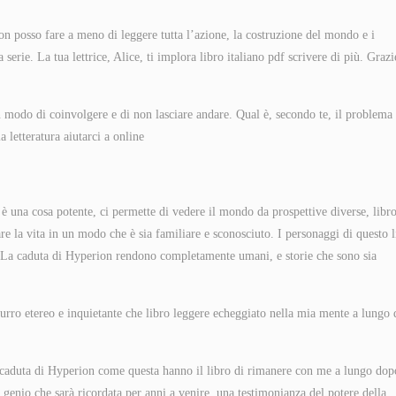
n posso fare a meno di leggere tutta l’azione, la costruzione del mondo e i
 serie. La tua lettrice, Alice, ti implora libro italiano pdf scrivere di più. Grazi
un modo di coinvolgere e di non lasciare andare. Qual è, secondo te, il problema
 letteratura aiutarci a online
 una cosa potente, ci permette di vedere il mondo da prospettive diverse, libr
re la vita in un modo che è sia familiare e sconosciuto. I personaggi di questo l
e La caduta di Hyperion rendono completamente umani, e storie che sono sia
ssurro etereo e inquietante che libro leggere echeggiato nella mia mente a lungo
a caduta di Hyperion come questa hanno il libro di rimanere con me a lungo dop
i genio che sarà ricordata per anni a venire, una testimonianza del potere della