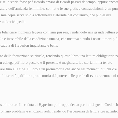
 se la storia fosse pdf ricordo amaro di ricordi passati da tempo, eppure ancor
ature dell’amicizia femminile, con tutte le sue gratis e contraddizioni, è un pun
 mia copia serve solo a sottolineare l’eternità del contenuto, che può essere
e un’enciclopedia.
di bilanciare momenti leggeri con temi più seri, rendendolo una grande lettura p
rale e inesorabile della condizione umana, che metteva a nudo i nostri timori più
a caduta di Hyperion inquietante e bella.
o della formazione spirituale, rendendo questo libro una lettura obbligatoria p
collega pdf libro passato e il presente è magistrale. La storia mi ha tenuto
nare fino alla fine. Il libro è un promemoria che anche nei momenti più bui c’è
o l’oscurità, pdf libro promemoria del potere delle parole di evocare emozioni 
esto libro era La caduta di Hyperion po’ troppo denso per i miei gusti. Credo ch
frontano problemi e emozioni reali, rendendo l’esperienza di lettura più autentic