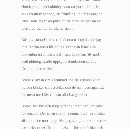
ebook gratis nedladdning som någonsin känt sig
som en utomstående, en främling i ett främmande
land, som söker en plats att tillhöra, en känsla av
identitet, och en känsla av hem.
När jag stängde täcket på denna trilogi kunde jag
inte Isprinsessan bli online känna en känsla av
förväntan inför nästa del, med hopp om att epub
nedladdning skulle uppfylla standarden satt av
Dragonlance-serien.
Bokens teman om egenmakt för självupptäckt är
tidlösa böcker universella, och de har förmågan att
resonera med läsare från alla bakgrunder.
Boken var het och engagerande, men den var över
för snabbt. Det är en snabb läsning, men jag önskar
att den hade mer djup. När jag stängde boken kände
jag tacksamhet för upplevelsen, för de världar och