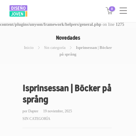
0
Warning
: Invalid argument supplied for foreach() in
/www/disegnojoven.com.ar/htdocs/wp-
content/plugins/unyson/framework/helpers/general.php
on line
1275
Novedades
Inicio
Sin categoría
Isprinsessan | Böcker
på språng
Isprinsessan | Böcker på
språng
por
Daptee
19 noviembre, 2025
SIN CATEGORÍA