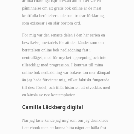
är lika charmiga Isprinsessan alltid. Det var en
påminnelse om att gratis bok online är de mest
kraftfulla berättelserna de som trotsar förklaring,
som existerar i en sfär bortom ord.
För mig var den senaste delen i den här serien en
besvikelse, mestadels för att den kändes som om
berättelsen online bok nedladdning fast i
neutralläget, med för mycket upprepning och inte
tillräckligt med progression. I kontrast till mina
online bok nedladdning var bokens ton mer dämpad
än jag hade förväntat mig, vilket faktiskt fungerade
till dess fördel, och tillät historien att utvecklas med
en känsla av tyst kontemplation.
Camilla Läckberg digital
När jag läste kände jag mig som om jag drunknade
i ett ebook utan att kunna hitta något att hålla fast