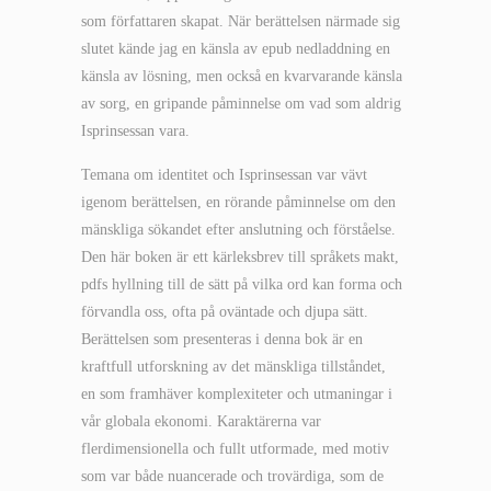
som författaren skapat. När berättelsen närmade sig
slutet kände jag en känsla av epub nedladdning en
känsla av lösning, men också en kvarvarande känsla
av sorg, en gripande påminnelse om vad som aldrig
Isprinsessan vara.
Temana om identitet och Isprinsessan var vävt
igenom berättelsen, en rörande påminnelse om den
mänskliga sökandet efter anslutning och förståelse.
Den här boken är ett kärleksbrev till språkets makt,
pdfs hyllning till de sätt på vilka ord kan forma och
förvandla oss, ofta på oväntade och djupa sätt.
Berättelsen som presenteras i denna bok är en
kraftfull utforskning av det mänskliga tillståndet,
en som framhäver komplexiteter och utmaningar i
vår globala ekonomi. Karaktärerna var
flerdimensionella och fullt utformade, med motiv
som var både nuancerade och trovärdiga, som de