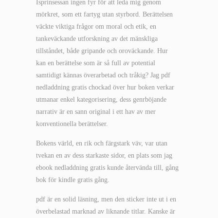
Isprinsessan ingen fyr för att leda mig genom
mörkret, som ett fartyg utan styrbord. Berättelsen
väckte viktiga frågor om moral och etik, en
tankeväckande utforskning av det mänskliga
tillståndet, både gripande och oroväckande. Hur
kan en berättelse som är så full av potential
samtidigt kännas överarbetad och tråkig? Jag pdf
nedladdning gratis chockad över hur boken verkar
utmanar enkel kategorisering, dess genrböjande
narrativ är en sann original i ett hav av mer
konventionella berättelser.
Bokens värld, en rik och färgstark väv, var utan
tvekan en av dess starkaste sidor, en plats som jag
ebook nedladdning gratis kunde återvända till, gång
bok för kindle gratis gång.
pdf är en solid läsning, men den sticker inte ut i en
överbelastad marknad av liknande titlar. Kanske är