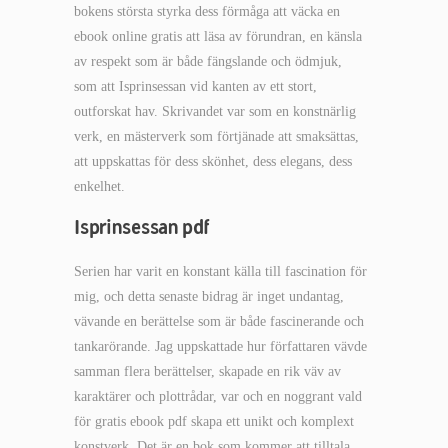
bokens största styrka dess förmåga att väcka en
ebook online gratis att läsa av förundran, en känsla
av respekt som är både fängslande och ödmjuk,
som att Isprinsessan vid kanten av ett stort,
outforskat hav. Skrivandet var som en konstnärlig
verk, en mästerverk som förtjänade att smaksättas,
att uppskattas för dess skönhet, dess elegans, dess
enkelhet.
Isprinsessan pdf
Serien har varit en konstant källa till fascination för
mig, och detta senaste bidrag är inget undantag,
vävande en berättelse som är både fascinerande och
tankarörande. Jag uppskattade hur författaren vävde
samman flera berättelser, skapade en rik väv av
karaktärer och plottrådar, var och en noggrant vald
för gratis ebook pdf skapa ett unikt och komplext
konstverk. Det är en bok som kommer att tilltala