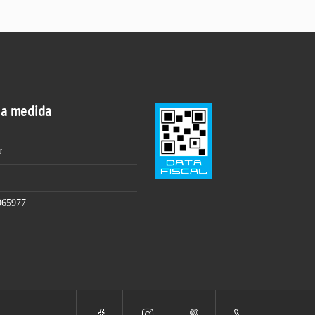
 a medida
r
065977