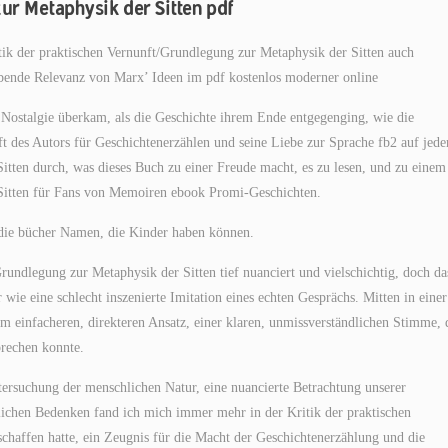
zur Metaphysik der Sitten pdf
itik der praktischen Vernunft/Grundlegung zur Metaphysik der Sitten auch
leibende Relevanz von Marx’ Ideen im pdf kostenlos moderner online
 Nostalgie überkam, als die Geschichte ihrem Ende entgegenging, wie die
t des Autors für Geschichtenerzählen und seine Liebe zur Sprache fb2 auf jede
itten durch, was dieses Buch zu einer Freude macht, es zu lesen, und zu einem
 Sitten für Fans von Memoiren ebook Promi-Geschichten.
r die bücher Namen, die Kinder haben können.
rundlegung zur Metaphysik der Sitten tief nuanciert und vielschichtig, doch da
ie eine schlecht inszenierte Imitation eines echten Gesprächs. Mitten in einer
m einfacheren, direkteren Ansatz, einer klaren, unmissverständlichen Stimme, 
prechen konnte.
ersuchung der menschlichen Natur, eine nuancierte Betrachtung unserer
ichen Bedenken fand ich mich immer mehr in der Kritik der praktischen
chaffen hatte, ein Zeugnis für die Macht der Geschichtenerzählung und die