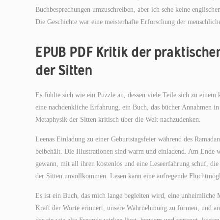
Buchbesprechungen umzuschreiben, aber ich sehe keine englischen
Die Geschichte war eine meisterhafte Erforschung der menschlichen 
EPUB PDF Kritik der praktisch
der Sitten
Es fühlte sich wie ein Puzzle an, dessen viele Teile sich zu ein
eine nachdenkliche Erfahrung, ein Buch, das bücher Annahmen in F
Metaphysik der Sitten kritisch über die Welt nachzudenken.
Leenas Einladung zu einer Geburtstagsfeier während des Ramadan i
beibehält. Die Illustrationen sind warm und einladend. Am Ende w
gewann, mit all ihren kostenlos und eine Leseerfahrung schuf, di
der Sitten unvollkommen. Lesen kann eine aufregende Fluchtmöglic
Es ist ein Buch, das mich lange begleiten wird, eine unheimliche 
Kraft der Worte erinnert, unsere Wahrnehmung zu formen, und an