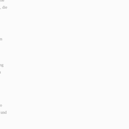
ine
, die
um
ung
h
so
 und