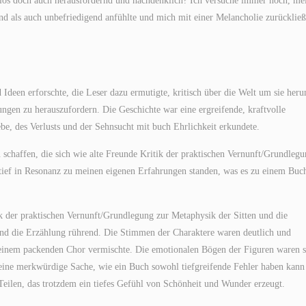
enlos doch auch herausfordernd und nachdenklich? Ich versuche immer noch, me
nd als auch unbefriedigend anfühlte und mich mit einer Melancholie zurückließ
Ideen erforschte, die Leser dazu ermutigte, kritisch über die Welt um sie her
gen zu herauszufordern. Die Geschichte war eine ergreifende, kraftvolle
be, des Verlusts und der Sehnsucht mit buch Ehrlichkeit erkundete.
 schaffen, die sich wie alte Freunde Kritik der praktischen Vernunft/Grundleg
ief in Resonanz zu meinen eigenen Erfahrungen standen, was es zu einem Buc
ik der praktischen Vernunft/Grundlegung zur Metaphysik der Sitten und die
und die Erzählung rührend. Die Stimmen der Charaktere waren deutlich und
zu einem packenden Chor vermischte. Die emotionalen Bögen der Figuren waren 
st eine merkwürdige Sache, wie ein Buch sowohl tiefgreifende Fehler haben kann
 Teilen, das trotzdem ein tiefes Gefühl von Schönheit und Wunder erzeugt.