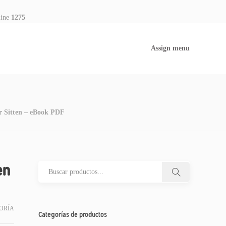
line
1275
Assign menu
r Sitten – eBook PDF
en
ORÍA
Categorías de productos