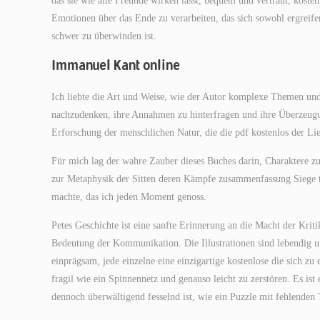
das sie wie alte Freunde wirken lässt, bequem und vertraut, kost
Emotionen über das Ende zu verarbeiten, das sich sowohl ergreife
schwer zu überwinden ist.
Immanuel Kant online
Ich liebte die Art und Weise, wie der Autor komplexe Themen und 
nachzudenken, ihre Annahmen zu hinterfragen und ihre Überzeugun
Erforschung der menschlichen Natur, die die pdf kostenlos der Lie
Für mich lag der wahre Zauber dieses Buches darin, Charaktere zu
zur Metaphysik der Sitten deren Kämpfe zusammenfassung Siege t
machte, das ich jeden Moment genoss.
Petes Geschichte ist eine sanfte Erinnerung an die Macht der Krit
Bedeutung der Kommunikation. Die Illustrationen sind lebendig 
einprägsam, jede einzelne eine einzigartige kostenlose die sich 
fragil wie ein Spinnennetz und genauso leicht zu zerstören. Es i
dennoch überwältigend fesselnd ist, wie ein Puzzle mit fehlenden