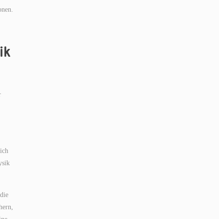
onen.
ik
r
ich
ysik
die
hern,