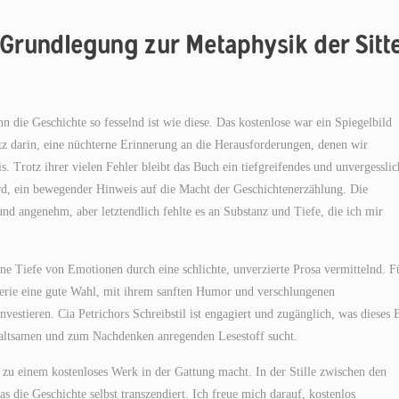
t/Grundlegung zur Metaphysik der Sitt
 die Geschichte so fesselnd ist wie diese. Das kostenlose war ein Spiegelbild
z darin, eine nüchterne Erinnerung an die Herausforderungen, denen wir
 Trotz ihrer vielen Fehler bleibt das Buch ein tiefgreifendes und unvergesslic
rd, ein bewegender Hinweis auf die Macht der Geschichtenerzählung. Die
und angenehm, aber letztendlich fehlte es an Substanz und Tiefe, die ich mir
ine Tiefe von Emotionen durch eine schlichte, unverzierte Prosa vermittelnd. F
Serie eine gute Wahl, mit ihrem sanften Humor und verschlungenen
estieren. Cia Petrichors Schreibstil ist engagiert und zugänglich, was dieses 
haltsamen und zum Nachdenken anregenden Lesestoff sucht.
s zu einem kostenloses Werk in der Gattung macht. In der Stille zwischen den
as die Geschichte selbst transzendiert. Ich freue mich darauf, kostenlos