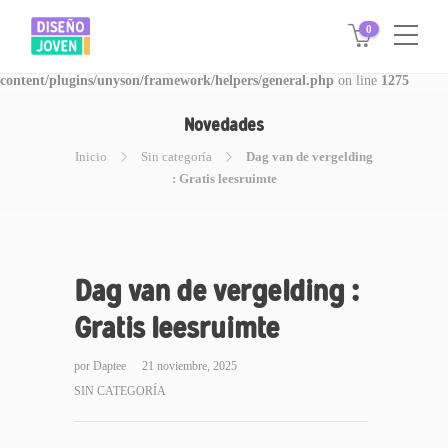
0
Warning
: Invalid argument supplied for foreach() in
/www/disegnojoven.com.ar/htdocs/wp-
content/plugins/unyson/framework/helpers/general.php
on line
1275
Novedades
Inicio
Sin categoría
Dag van de vergelding
: Gratis leesruimte
Dag van de vergelding :
Gratis leesruimte
por
Daptee
21 noviembre, 2025
SIN CATEGORÍA