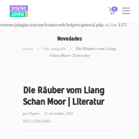
0
Warning
: Invalid argument supplied for foreach() in
/www/disegnojoven.com.ar/htdocs/wp-
content/plugins/unyson/framework/helpers/general.php
on line
1275
Novedades
Inicio
Sin categoría
Die Räuber vom Liang
Schan Moor | Literatur
Die Räuber vom Liang
Schan Moor | Literatur
por
Daptee
21 noviembre, 2025
SIN CATEGORÍA