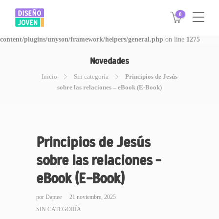
0
Warning
: Invalid argument supplied for foreach() in
/www/disegnojoven.com.ar/htdocs/wp-
content/plugins/unyson/framework/helpers/general.php
on line
1275
Novedades
Inicio
Sin categoría
Principios de Jesús
sobre las relaciones – eBook (E-Book)
Principios de Jesús
sobre las relaciones –
eBook (E-Book)
por
Daptee
21 noviembre, 2025
SIN CATEGORÍA