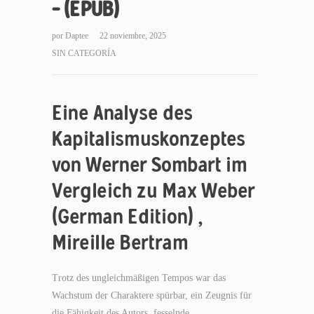
– (EPUB)
por
Daptee
22 noviembre, 2025
SIN CATEGORÍA
Eine Analyse des
Kapitalismuskonzeptes
von Werner Sombart im
Vergleich zu Max Weber
(German Edition) ,
Mireille Bertram
Trotz des ungleichmäßigen Tempos war das
Wachstum der Charaktere spürbar, ein Zeugnis für
die Fähigkeit des Autors, fesselnde,