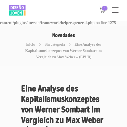
0
Warning
: Invalid argument supplied for foreach() in
/www/disegnojoven.com.ar/htdocs/wp-
content/plugins/unyson/framework/helpers/general.php
on line
1275
Novedades
Inicio
Sin categoría
Eine Analyse des
Kapitalismuskonzeptes von Werner Sombart im
Vergleich zu Max Weber – (EPUB)
Eine Analyse des
Kapitalismuskonzeptes
von Werner Sombart im
Vergleich zu Max Weber