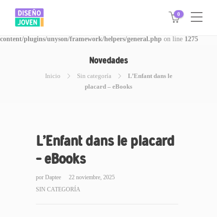
0
Warning
: Invalid argument supplied for foreach() in
/www/disegnojoven.com.ar/htdocs/wp-
content/plugins/unyson/framework/helpers/general.php
on line
1275
Novedades
Inicio
Sin categoría
L’Enfant dans le
placard – eBooks
L’Enfant dans le placard
– eBooks
por
Daptee
22 noviembre, 2025
SIN CATEGORÍA