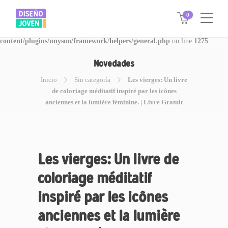
0
Warning
: Invalid argument supplied for foreach() in
/www/disegnojoven.com.ar/htdocs/wp-
content/plugins/unyson/framework/helpers/general.php
on line
1275
Novedades
Inicio
Sin categoría
Les vierges: Un livre
de coloriage méditatif inspiré par les icônes
anciennes et la lumière féminine. | Livre Gratuit
Les vierges: Un livre de
coloriage méditatif
inspiré par les icônes
anciennes et la lumière