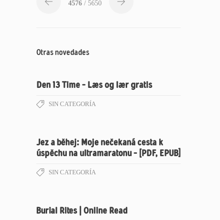
4576
/ 5650
Otras novedades
Den 13 Time – Læs og lær gratis
SIN CATEGORÍA
Jez a běhej: Moje nečekaná cesta k
úspěchu na ultramaratonu – [PDF, EPUB]
SIN CATEGORÍA
Burial Rites | Online Read