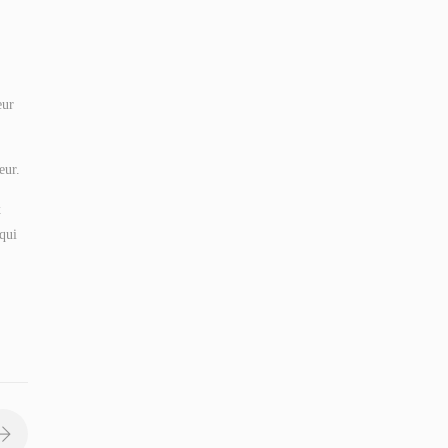
eur
eur.
x
 qui