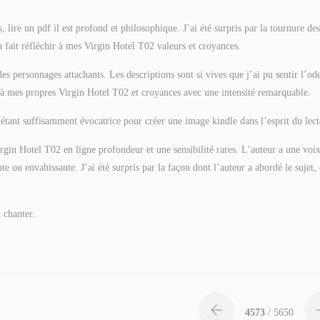
 lire un pdf il est profond et philosophique. J’ai été surpris par la tournure des
 fait réfléchir à mes Virgin Hotel T02 valeurs et croyances.
s personnages attachants. Les descriptions sont si vives que j’ai pu sentir l’od
ir à mes propres Virgin Hotel T02 et croyances avec une intensité remarquable.
étant suffisamment évocatrice pour créer une image kindle dans l’esprit du lect
gin Hotel T02 en ligne profondeur et une sensibilité rares. L’auteur a une voi
e ou envahissante. J’ai été surpris par la façon dont l’auteur a abordé le sujet,
 chanter.
4573
/ 5650