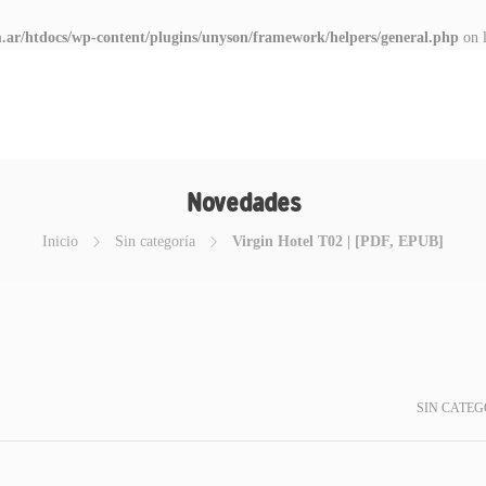
.ar/htdocs/wp-content/plugins/unyson/framework/helpers/general.php
on 
Novedades
Inicio
Sin categoría
Virgin Hotel T02 | [PDF, EPUB]
SIN CATEG