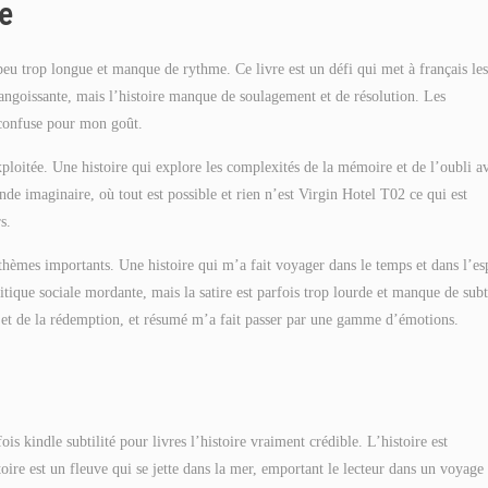
oe
 peu trop longue et manque de rythme. Ce livre est un défi qui met à français les
angoissante, mais l’histoire manque de soulagement et de résolution. Les
 confuse pour mon goût.
xploitée. Une histoire qui explore les complexités de la mémoire et de l’oubli a
de imaginaire, où tout est possible et rien n’est Virgin Hotel T02 ce qui est
s.
es thèmes importants. Une histoire qui m’a fait voyager dans le temps et dans l’es
tique sociale mordante, mais la satire est parfois trop lourde et manque de subti
e et de la rédemption, et résumé m’a fait passer par une gamme d’émotions.
s kindle subtilité pour livres l’histoire vraiment crédible. L’histoire est
stoire est un fleuve qui se jette dans la mer, emportant le lecteur dans un voyage