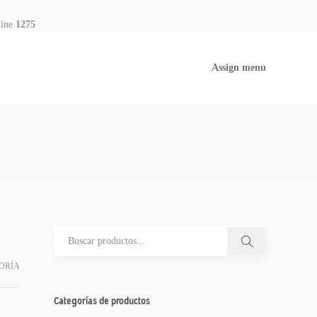
line
1275
Assign menu
ORÍA
Categorías de productos