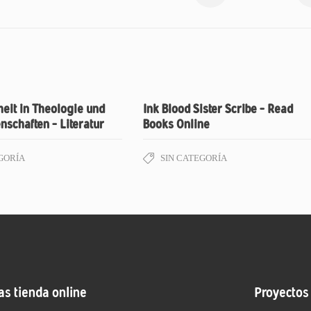
heit in Theologie und
Ink Blood Sister Scribe – Read
schaften – Literatur
Books Online
GORÍA
SIN CATEGORÍA
as tienda online
Proyectos