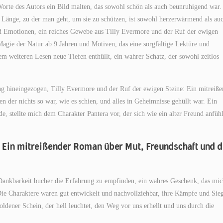
 Worte des Autors ein Bild malten, das sowohl schön als auch beunruhigend war.
 Länge, zu der man geht, um sie zu schützen, ist sowohl herzerwärmend als au
d Emotionen, ein reiches Gewebe aus Tilly Evermore und der Ruf der ewigen
agie der Natur ab 9 Jahren und Motiven, das eine sorgfältige Lektüre und
dem weiteren Lesen neue Tiefen enthüllt, ein wahrer Schatz, der sowohl zeitlos
ung hineingezogen, Tilly Evermore und der Ruf der ewigen Steine: Ein mitreiße
 der nichts so war, wie es schien, und alles in Geheimnisse gehüllt war. Ein
, stellte mich dem Charakter Pantera vor, der sich wie ein alter Freund anfühl
: Ein mitreißender Roman über Mut, Freundschaft und d
r Dankbarkeit bucher die Erfahrung zu empfinden, ein wahres Geschenk, das mi
 Die Charaktere waren gut entwickelt und nachvollziehbar, ihre Kämpfe und Sie
oldener Schein, der hell leuchtet, den Weg vor uns erhellt und uns durch die