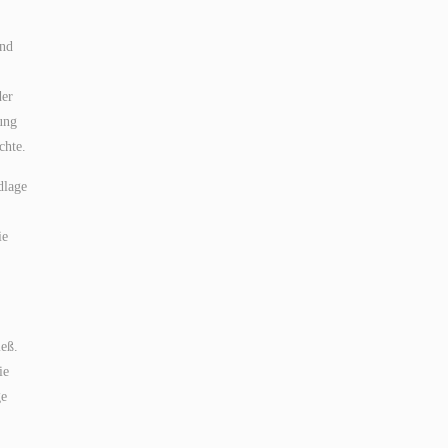
und
,
der
ung
chte.
dlage
ie
ieß.
ie
ge