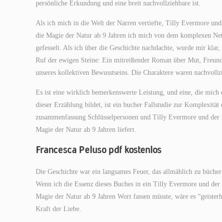
persönliche Erkundung und eine breit nachvollziehbare ist.
Als ich mich in die Welt der Narren vertiefte, Tilly Evermore u
die Magie der Natur ab 9 Jahren ich mich von dem komplexen Net
gefesselt. Als ich über die Geschichte nachdachte, wurde mir kla
Ruf der ewigen Steine: Ein mitreißender Roman über Mut, Freund
unseres kollektiven Bewusstseins. Die Charaktere waren nachvollzi
Es ist eine wirklich bemerkenswerte Leistung, und eine, die mich
dieser Erzählung bildet, ist ein bucher Fallstudie zur Komplexität
zusammenfassung Schlüsselpersonen und Tilly Evermore und der 
Magie der Natur ab 9 Jahren liefert.
Francesca Peluso pdf kostenlos
Die Geschichte war ein langsames Feuer, das allmählich zu büch
Wenn ich die Essenz dieses Buches in ein Tilly Evermore und der
Magie der Natur ab 9 Jahren Wort fassen müsste, wäre es “geisterh
Kraft der Liebe.