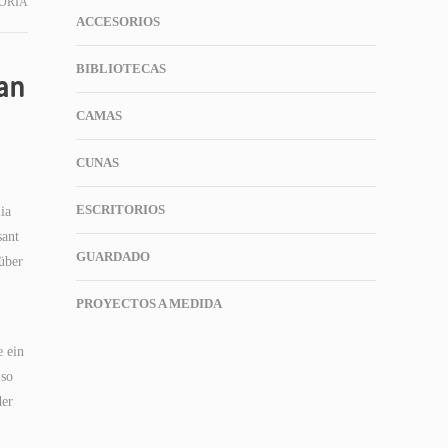
ORÍA
ACCESORIOS
BIBLIOTECAS
man
CAMAS
CUNAS
ESCRITORIOS
ia
sant
GUARDADO
über
PROYECTOS A MEDIDA
e ein
 so
der