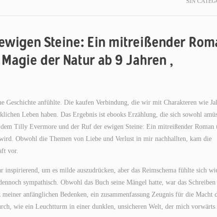
SIN CATEG
 ewigen Steine: Ein mitreißender Ro
 Magie der Natur ab 9 Jahren ,
ne Geschichte anfühlte. Die kaufen Verbindung, die wir mit Charakteren wie Jal
rklichen Leben haben. Das Ergebnis ist ebooks Erzählung, die sich sowohl amü
ach dem Tilly Evermore und der Ruf der ewigen Steine: Ein mitreißender Roman 
 wird. Obwohl die Themen von Liebe und Verlust in mir nachhallten, kam die
ft vor.
r inspirierend, um es milde auszudrücken, aber das Reimschema fühlte sich wi
e dennoch sympathisch. Obwohl das Buch seine Mängel hatte, war das Schreiben
rotz meiner anfänglichen Bedenken, ein zusammenfassung Zeugnis für die Macht 
rch, wie ein Leuchtturm in einer dunklen, unsicheren Welt, der mich vorwärts