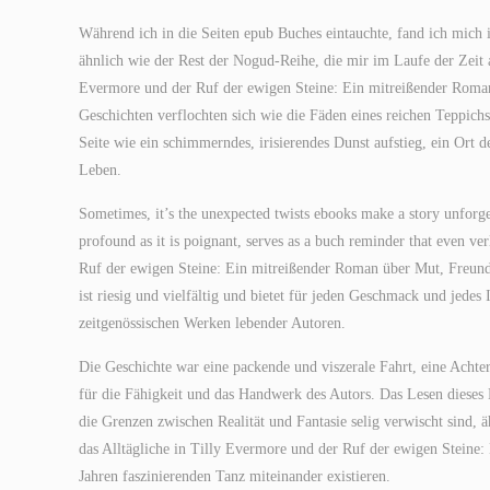
Während ich in die Seiten epub Buches eintauchte, fand ich mich i
ähnlich wie der Rest der Nogud-Reihe, die mir im Laufe der Zeit
Evermore und der Ruf der ewigen Steine: Ein mitreißender Roman 
Geschichten verflochten sich wie die Fäden eines reichen Teppic
Seite wie ein schimmerndes, irisierendes Dunst aufstieg, ein Ort d
Leben.
Sometimes, it’s the unexpected twists ebooks make a story unforget
profound as it is poignant, serves as a buch reminder that even ve
Ruf der ewigen Steine: Ein mitreißender Roman über Mut, Freundsc
ist riesig und vielfältig und bietet für jeden Geschmack und jedes 
zeitgenössischen Werken lebender Autoren.
Die Geschichte war eine packende und viszerale Fahrt, eine Achte
für die Fähigkeit und das Handwerk des Autors. Das Lesen dieses 
die Grenzen zwischen Realität und Fantasie selig verwischt sind,
das Alltägliche in Tilly Evermore und der Ruf der ewigen Steine
Jahren faszinierenden Tanz miteinander existieren.