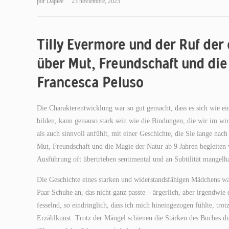
por
Daptee
23 noviembre, 2025
Tilly Evermore und der Ruf der
über Mut, Freundschaft und die
Francesca Peluso
Die Charakterentwicklung war so gut gemacht, dass es sich wie ei
bilden, kann genauso stark sein wie die Bindungen, die wir im wi
als auch sinnvoll anfühlt, mit einer Geschichte, die Sie lange n
Mut, Freundschaft und die Magie der Natur ab 9 Jahren begleiten
Ausführung oft übertrieben sentimental und an Subtilität mangelha
Die Geschichte eines starken und widerstandsfähigen Mädchens wa
Paar Schuhe an, das nicht ganz passte – ärgerlich, aber irgendwi
fesselnd, so eindringlich, dass ich mich hineingezogen fühlte, t
Erzählkunst. Trotz der Mängel schienen die Stärken des Buches du