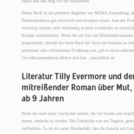
führte und den Weg vor mir beleuchtete.
Dieses Buch ist ein perfekter Begleiter zur MOMA-Ausstellung, de
Nebencharaktere gut entwickelt und komplex waren, kam der Protag
schwierig machte, sich vollständig in seine Geschichte zu verstri
Kontakt aufzunehmen. Wenn Sie ein Fan von Kleinstadtromanzen mi
ansprechend, obwohl das letzte Buch der Serie ein bisschen zu viel
polierteste oder raffinierteste Erzählung war, gab es etwas unbestr
Unvollkommenheiten fühlten sich fast…menschlich an.
Literatur Tilly Evermore und de
mitreißender Roman über Mut, 
ab 9 Jahren
Wenn Sie nach einer Geschichte suchen, die Sie fesseln und inspiri
wartet, entdeckt zu werden. Die Geschichte war ein Teppich, gewo
verflochten. Es ist ein zarter Hochseilakt, den die Autorin mit Lei