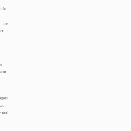
ickt,
 ihre
der
er
atur
ugnis
 wo
e und