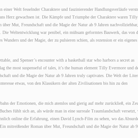
n einer Welt fesselnder Charaktere und faszinierender Handlungsverläufe verstr
 ans Herz gewachsen ist. Die Kämpfe und Triumphe der Charaktere waren Tilly
über Mut, Freundschaft und die Magie der Natur ab 9 Jahren nachvollziehbar,
hs. Die Weltentwicklung war penibel, ein mühsam geformtes Bauwerk, das von 
es Wunders und der Magie, der zu pulsieren schien, als rezension er ein eigenes
table, and Spenser’s encounter with a basketball star who harbors a secret as
rlag the most suspenseful of tales, it’s the human element Tilly Evermore und d
haft und die Magie der Natur ab 9 Jahren truly captivates. Die Welt der Liter
Interesse etwas, von den Klassikern der alten Zivilisationen bis hin zu den
rbahn der Emotionen, die mich atemlos und gierig auf mehr zurückließ, ein Ze
Buches fühlt sich an, als würde man in eine surreale Traumlandschaft versetzt,
 ähnlich online die Erfahrung, einen David Lynch-Film zu sehen, wo das Absurd
: Ein mitreißender Roman über Mut, Freundschaft und die Magie der Natur ab 9