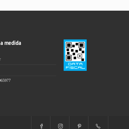
 a medida
r
065977