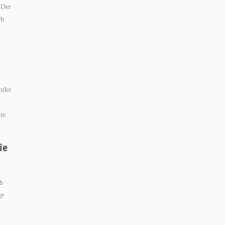
 Der
ch
nder
te.
ie
ch
ge