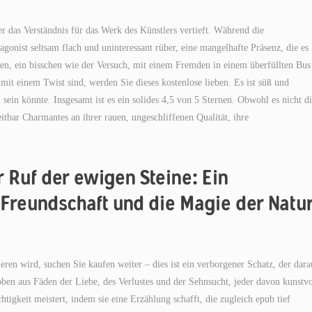
r das Verständnis für das Werk des Künstlers vertieft. Während die
onist seltsam flach und uninteressant rüber, eine mangelhafte Präsenz, die es
cken, ein bisschen wie der Versuch, mit einem Fremden in einem überfüllten Bus
t einem Twist sind, werden Sie dieses kostenlose lieben. Es ist süß und
 sein könnte. Insgesamt ist es ein solides 4,5 von 5 Sternen. Obwohl es nicht d
eitbar Charmantes an ihrer rauen, ungeschliffenen Qualität, ihre
r Ruf der ewigen Steine: Ein
Freundschaft und die Magie der Natu
eren wird, suchen Sie kaufen weiter – dies ist ein verborgener Schatz, der dara
ben aus Fäden der Liebe, des Verlustes und der Sehnsucht, jeder davon kunstvo
chtigkeit meistert, indem sie eine Erzählung schafft, die zugleich epub tief