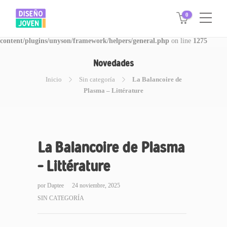
0
Warning
: Invalid argument supplied for foreach() in
/www/disegnojoven.com.ar/htdocs/wp-
content/plugins/unyson/framework/helpers/general.php
on line
1275
Novedades
Inicio
Sin categoría
La Balancoire de
Plasma – Littérature
La Balancoire de Plasma
– Littérature
por
Daptee
24 noviembre, 2025
SIN CATEGORÍA