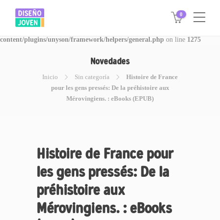
0
Warning
: Invalid argument supplied for foreach() in
/www/disegnojoven.com.ar/htdocs/wp-
content/plugins/unyson/framework/helpers/general.php
on line
1275
Novedades
Inicio
Sin categoría
Histoire de France
pour les gens pressés: De la préhistoire aux
Mérovingiens. : eBooks (EPUB)
Histoire de France pour
les gens pressés: De la
préhistoire aux
Mérovingiens. : eBooks