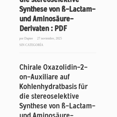
Synthese von ß-Lactam-
und Aminosäure-
Derivaten : PDF
por
Daptee
27 noviembre, 2025
SIN CATEGORÍA
Chirale Oxazolidin-2-
on-Auxiliare auf
Kohlenhydratbasis für
die stereoselektive
Synthese von ß-Lactam-
und Aminosäure-