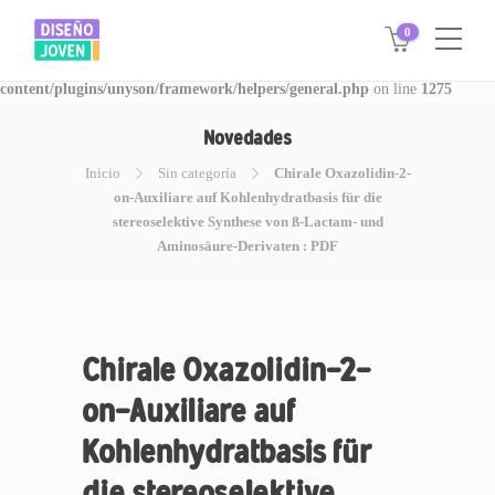
0
Warning
: Invalid argument supplied for foreach() in
/www/disegnojoven.com.ar/htdocs/wp-
content/plugins/unyson/framework/helpers/general.php
on line
1275
Novedades
Inicio
Sin categoría
Chirale Oxazolidin-2-
on-Auxiliare auf Kohlenhydratbasis für die
stereoselektive Synthese von ß-Lactam- und
Aminosäure-Derivaten : PDF
Chirale Oxazolidin-2-
on-Auxiliare auf
Kohlenhydratbasis für
die stereoselektive