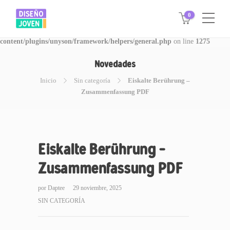
0
Warning
: Invalid argument supplied for foreach() in
/www/disegnojoven.com.ar/htdocs/wp-
content/plugins/unyson/framework/helpers/general.php
on line
1275
Novedades
Inicio
Sin categoría
Eiskalte Berührung –
Zusammenfassung PDF
Eiskalte Berührung –
Zusammenfassung PDF
por
Daptee
29 noviembre, 2025
SIN CATEGORÍA