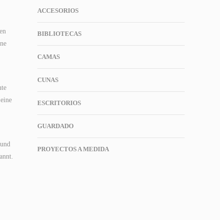
ACCESORIOS
den
BIBLIOTECAS
ine
CAMAS
CUNAS
hte
 eine
ESCRITORIOS
GUARDADO
 und
PROYECTOS A MEDIDA
annt.