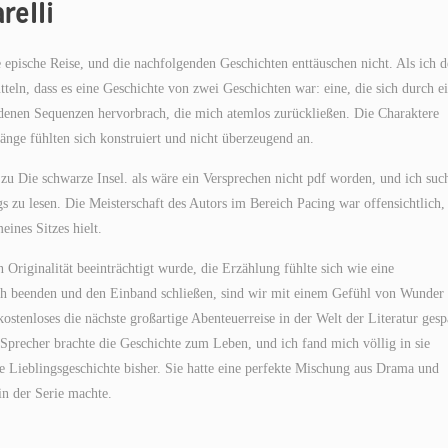
relli
e epische Reise, und die nachfolgenden Geschichten enttäuschen nicht. Als ich 
teln, dass es eine Geschichte von zwei Geschichten war: eine, die sich durch e
ladenen Sequenzen hervorbrach, die mich atemlos zurückließen. Die Charaktere
änge fühlten sich konstruiert und nicht überzeugend an.
 zu Die schwarze Insel. als wäre ein Versprechen nicht pdf worden, und ich suc
zu lesen. Die Meisterschaft des Autors im Bereich Pacing war offensichtlich,
ines Sitzes hielt.
 Originalität beeinträchtigt wurde, die Erzählung fühlte sich wie eine
h beenden und den Einband schließen, sind wir mit einem Gefühl von Wunder
stenloses die nächste großartige Abenteuerreise in der Welt der Literatur gesp
Sprecher brachte die Geschichte zum Leben, und ich fand mich völlig in sie
 Lieblingsgeschichte bisher. Sie hatte eine perfekte Mischung aus Drama und
in der Serie machte.