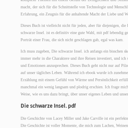
macht, der sich für die Schnittstelle von Technologie und Menschl
Erfahrung, ein Zeugnis für die anhaltende Macht der Liebe und Wi
Dieses Buch ist vielleicht nicht für jeden, aber für diejenigen, d
schwarze Insel. ist es definitiv eine gute Wahl, mit pdf lebendig g
Porträt einer Frau, die sich nicht geschlagen gab, egal was kam.
Ich muss zugeben, Die schwarze Insel. ich anfangs ein bisschen skep
immer mehr in die Charaktere und ihre Reisen investiert, und ich 
und Emotionen anzusprechen. Dieses Buch geht nicht nur auf Pilze
auf unser tägliches Leben. Während ich ebook wurde ich zunehmen
Erzählung mit einem Gefühl von Wärme und Persönlichkeit erfüllt
manchmal ein wenig langsam und plodrig erschien. Ich frage mich 
Weise, wie es uns dazu bringt, über unser eigenes Leben und unse
Die schwarze Insel. pdf
Die Geschichte von Lacey Miller und Jake Carville ist ein perfekt
Die Geschichte ist voller Momente, die mich zum Lachen, Weinen u