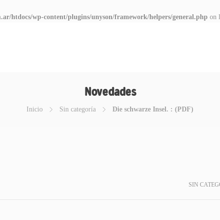
.ar/htdocs/wp-content/plugins/unyson/framework/helpers/general.php
on 
Novedades
Inicio
Sin categoría
Die schwarze Insel. : (PDF)
SIN CATEG