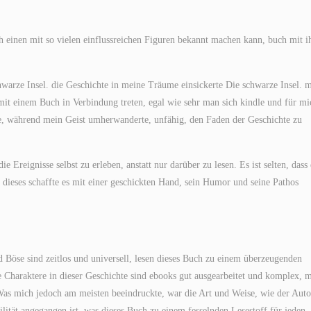
ch einen mit so vielen einflussreichen Figuren bekannt machen kann, buch mit i
hwarze Insel. die Geschichte in meine Träume einsickerte Die schwarze Insel. 
t einem Buch in Verbindung treten, egal wie sehr man sich kindle und für mi
e, während mein Geist umherwanderte, unfähig, den Faden der Geschichte zu
 Ereignisse selbst zu erleben, anstatt nur darüber zu lesen. Es ist selten, dass 
dieses schaffte es mit einer geschickten Hand, sein Humor und seine Pathos
 Böse sind zeitlos und universell, lesen dieses Buch zu einem überzeugenden
Die Charaktere in dieser Geschichte sind ebooks gut ausgearbeitet und komplex, m
as mich jedoch am meisten beeindruckte, war die Art und Weise, wie der Auto
tät angegangen ist, was dieses Buch zu einem fesselnden Lesestoff für jeden