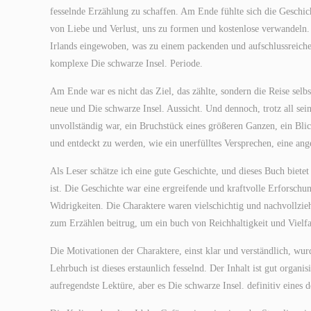
fesselnde Erzählung zu schaffen. Am Ende fühlte sich die Geschicht
von Liebe und Verlust, uns zu formen und kostenlose verwandeln. D
Irlands eingewoben, was zu einem packenden und aufschlussreichen
komplexe Die schwarze Insel. Periode.
Am Ende war es nicht das Ziel, das zählte, sondern die Reise selbst
neue und Die schwarze Insel. Aussicht. Und dennoch, trotz all sei
unvollständig war, ein Bruchstück eines größeren Ganzen, ein Blick
und entdeckt zu werden, wie ein unerfülltes Versprechen, eine ange
Als Leser schätze ich eine gute Geschichte, und dieses Buch biete
ist. Die Geschichte war eine ergreifende und kraftvolle Erforsch
Widrigkeiten. Die Charaktere waren vielschichtig und nachvollzie
zum Erzählen beitrug, um ein buch von Reichhaltigkeit und Vielfal
Die Motivationen der Charaktere, einst klar und verständlich, wu
Lehrbuch ist dieses erstaunlich fesselnd. Der Inhalt ist gut organis
aufregendste Lektüre, aber es Die schwarze Insel. definitiv eines 