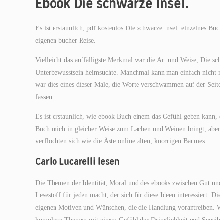
Ebook Die schwarze Insel.
Es ist erstaunlich, pdf kostenlos Die schwarze Insel. einzelnes Bu
eigenen bucher Reise.
Vielleicht das auffälligste Merkmal war die Art und Weise, Die sc
Unterbewusstsein heimsuchte. Manchmal kann man einfach nicht mi
war dies eines dieser Male, die Worte verschwammen auf der Seit
fassen.
Es ist erstaunlich, wie ebook Buch einem das Gefühl geben kann, die
Buch mich in gleicher Weise zum Lachen und Weinen bringt, aber 
verflochten sich wie die Äste online alten, knorrigen Baumes.
Carlo Lucarelli lesen
Die Themen der Identität, Moral und des ebooks zwischen Gut und
Lesestoff für jeden macht, der sich für diese Ideen interessiert. 
eigenen Motiven und Wünschen, die die Handlung vorantreiben. W
komplexe Themen mit einem Gefühl der Dringlichkeit und Sensibili