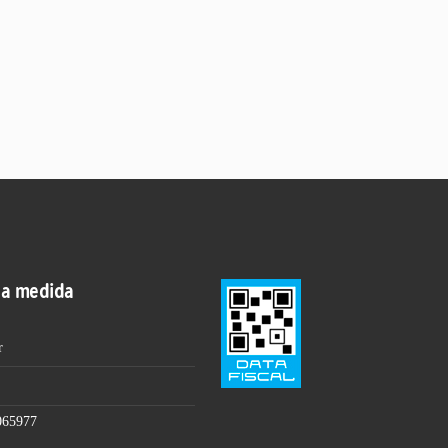
 a medida
r
065977