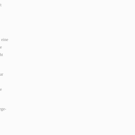
t
 eine
ie
ht
ar
me
ege-