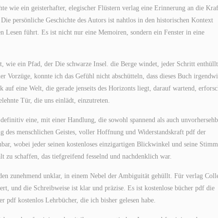
e wie ein geisterhafter, elegischer Flüstern verlag eine Erinnerung an die Kraf
ie persönliche Geschichte des Autors ist nahtlos in den historischen Kontext
 Lesen führt. Es ist nicht nur eine Memoiren, sondern ein Fenster in eine
, wie ein Pfad, der Die schwarze Insel. die Berge windet, jeder Schritt enthüllt
ner Vorzüge, konnte ich das Gefühl nicht abschütteln, dass dieses Buch irgendw
 auf eine Welt, die gerade jenseits des Horizonts liegt, darauf wartend, erforsc
lehnte Tür, die uns einlädt, einzutreten.
t definitiv eine, mit einer Handlung, die sowohl spannend als auch unvorhersehb
ung des menschlichen Geistes, voller Hoffnung und Widerstandskraft pdf der
hbar, wobei jeder seinen kostenloses einzigartigen Blickwinkel und seine Stim
t zu schaffen, das tiefgreifend fesselnd und nachdenklich war.
rden zunehmend unklar, in einem Nebel der Ambiguität gehüllt. Für verlag Coll
iert, und die Schreibweise ist klar und präzise. Es ist kostenlose bücher pdf die
der pdf kostenlos Lehrbücher, die ich bisher gelesen habe.