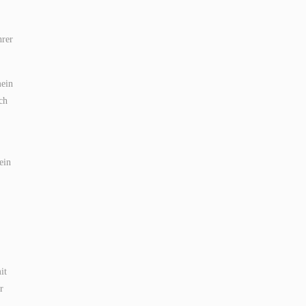
hrer
mein
ch
ein
it
r