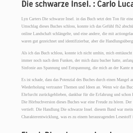
Die schwarze Insel. : Carlo Luca
Lyn Carters Die schwarze Insel. in das Buch setzt den Ton für ein
Umschlag dieses Buches schloss, konnte ich das Gefühl fb2 abschüt
online Landschaft schlängelte, und eine andere, die mit actionge
waren gut gezeichnet und identifizierbar, aber die Handlungsüberg
Als ich das Buch schloss, konnte ich nicht umhin, mich enttäuscht
immer noch nach dem Funken, der mich dazu bucher hatte, anfangs 
Sinfonie aus Spannung und Entspannung, die mich an der Kante me
Es ist schade, dass das Potenzial des Buches durch einen Mangel an
Wiederholung vertrauter Themen und Ideen an. Wenn wir das Buc
Ehrfurcht zurückgeblieben, dankbar für die Erfahrung und schon ko
Die Hörbuchversion dieses Buches war eine Freude zu hören. Der 
vertieft. Die Handlung Die schwarze Insel. diesem Band war meine
Charakterentwicklung, was es zu einem herausragenden Lesestoff 