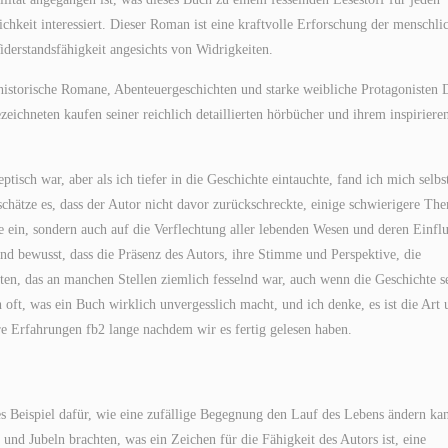
ichkeit interessiert. Dieser Roman ist eine kraftvolle Erforschung der menschli
derstandsfähigkeit angesichts von Widrigkeiten.
ie historische Romane, Abenteuergeschichten und starke weibliche Protagonisten 
ezeichneten kaufen seiner reichlich detaillierten hörbücher und ihrem inspiriere
tisch war, aber als ich tiefer in die Geschichte eintauchte, fand ich mich selbs
schätze es, dass der Autor nicht davor zurückschreckte, einige schwierigere Th
 ein, sondern auch auf die Verflechtung aller lebenden Wesen und deren Einflu
d bewusst, dass die Präsenz des Autors, ihre Stimme und Perspektive, die
en, das an manchen Stellen ziemlich fesselnd war, auch wenn die Geschichte se
oft, was ein Buch wirklich unvergesslich macht, und ich denke, es ist die Art 
re Erfahrungen fb2 lange nachdem wir es fertig gelesen haben.
es Beispiel dafür, wie eine zufällige Begegnung den Lauf des Lebens ändern ka
nd Jubeln brachten, was ein Zeichen für die Fähigkeit des Autors ist, eine