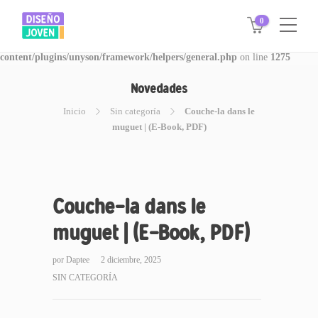
0
Warning
: Invalid argument supplied for foreach() in
/www/disegnojoven.com.ar/htdocs/wp-
content/plugins/unyson/framework/helpers/general.php
on line
1275
Novedades
Inicio
Sin categoría
Couche-la dans le
muguet | (E-Book, PDF)
Couche-la dans le
muguet | (E-Book, PDF)
por
Daptee
2 diciembre, 2025
SIN CATEGORÍA