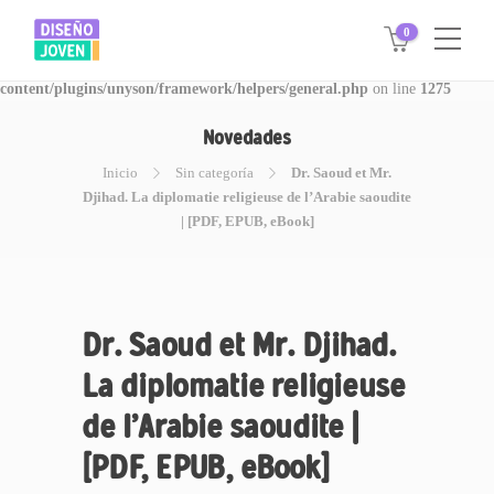
0
Warning
: Invalid argument supplied for foreach() in
/www/disegnojoven.com.ar/htdocs/wp-
content/plugins/unyson/framework/helpers/general.php
on line
1275
Novedades
Inicio
Sin categoría
Dr. Saoud et Mr.
Djihad. La diplomatie religieuse de l’Arabie saoudite
| [PDF, EPUB, eBook]
Dr. Saoud et Mr. Djihad.
La diplomatie religieuse
de l’Arabie saoudite |
[PDF, EPUB, eBook]