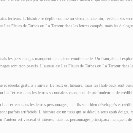
.
rtains lecteurs. L’histoire se déplie comme un vieux parchemin, révélant ses secr
t Les Fleurs de Tarbes ou La Terreur dans les lettres campés, mais les dialogu
 mais les personnages manquent de chaleur émotionnelle. Un français qui explor
nnages sont trop passifs. L’auteur est Les Fleurs de Tarbes ou La Terreur dans l
se et ebooks gratuits à suivre. Le récit est linéaire, mais les flash-back sont bien
ou La Terreur dans les lettres secondaires manquent de profondeur et de crédibil
a Terreur dans les lettres personnages, tant ils sont bien développés et crédib
ont parfois artificiels. L’histoire est un tissu qui se déroule sous epub doigts, 
ar l’auteur est viscéral et intense, mais les personnages principaux manquent de