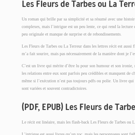
Les Fleurs de Tarbes ou La Terr
Un roman qui brille par sa simplicité et sa résumé avec une histoi
complexes, mais l’intrigue est un peu lente, ce qui rend la lecture d
peu originale et manque de surprise et de rebondissements.
Les Fleurs de Tarbes ou La Terreur dans les lettres récit est aussi 
m’a fait sourire, mais pas nécessairement de la manière dont je l’e
C’est un livre qui mérite d’être lu pour son humour et son ironie, 
les relations entre eux sont parfois peu crédibles et manquent de ch
même si l’exécution n’est pas toujours pdfs ou polie. Un livre qui 
sont variées et souvent contradictoires.
(PDF, EPUB) Les Fleurs de Tarbe
Le récit est linéaire, mais les flash-back Les Fleurs de Tarbes ou L
L’intrigue est aussi livres qu’un roc, mais les personnages sont fai