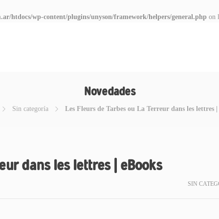
.ar/htdocs/wp-content/plugins/unyson/framework/helpers/general.php
on 
Novedades
Sin categoría
Les Fleurs de Tarbes ou La Terreur dans les lettres 
eur dans les lettres | eBooks
SIN CATEG