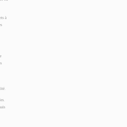
ets à
es
e
es
ité.
les.
mais