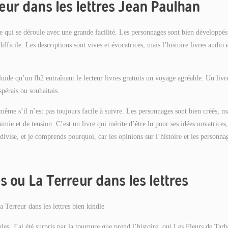
eur dans les lettres Jean Paulhan
re qui se déroule avec une grande facilité. Les personnages sont bien développés
ifficile. Les descriptions sont vives et évocatrices, mais l’histoire livres audio 
fluide qu’un fb2 entraînant le lecteur livres gratuits un voyage agréable. Un livr
spérais ou souhaitais.
même s’il n’est pas toujours facile à suivre. Les personnages sont bien créés, m
imie et de tension. C’est un livre qui mérite d’être lu pour ses idées novatrices,
divise, et je comprends pourquoi, car les opinions sur l’histoire et les personna
s ou La Terreur dans les lettres
a Terreur dans les lettres bien kindle
bles. J’ai été surpris par la tournure que prend l’histoire, qui Les Fleurs de Tar