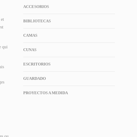
ACCESORIOS
 et
BIBLIOTECAS
est
CAMAS
e qui
CUNAS
ESCRITORIOS
ais
GUARDADO
ges
PROYECTOS A MEDIDA
bes ou