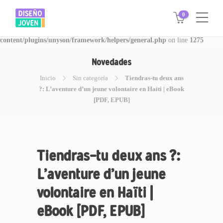
0
Warning
: Invalid argument supplied for foreach() in
/www/disegnojoven.com.ar/htdocs/wp-
content/plugins/unyson/framework/helpers/general.php
on line
1275
Novedades
Inicio
Sin categoría
Tiendras-tu deux ans
?: L’aventure d’un jeune volontaire en Haïti | eBook
[PDF, EPUB]
Tiendras-tu deux ans ?:
L’aventure d’un jeune
volontaire en Haïti |
eBook [PDF, EPUB]