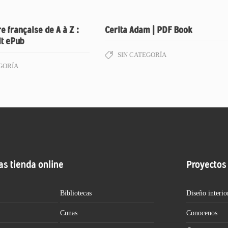
re française de A à Z :
Cerita Adam | PDF Book
it ePub
SIN CATEGORÍA
GORÍA
as tienda online
Proyectos
Bibliotecas
Diseño interio
Cunas
Conocenos