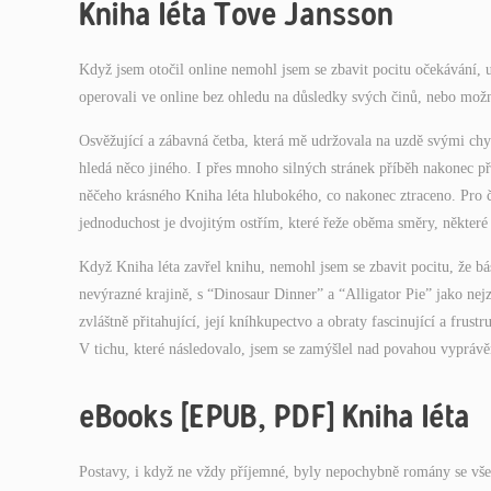
Kniha léta Tove Jansson
Když jsem otočil online nemohl jsem se zbavit pocitu očekávání, uv
operovali ve online bez ohledu na důsledky svých činů, nebo možn
Osvěžující a zábavná četba, která mě udržovala na uzdě svými ch
hledá něco jiného. I přes mnoho silných stránek příběh nakonec př
něčeho krásného Kniha léta hlubokého, co nakonec ztraceno. Pro čt
jednoduchost je dvojitým ostřím, které řeže oběma směry, některé
Když Kniha léta zavřel knihu, nemohl jsem se zbavit pocitu, že bá
nevýrazné krajině, s “Dinosaur Dinner” a “Alligator Pie” jako nej
zvláštně přitahující, její kníhkupectvo a obraty fascinující a frust
V tichu, které následovalo, jsem se zamýšlel nad povahou vyprávě
eBooks [EPUB, PDF] Kniha léta
Postavy, i když ne vždy příjemné, byly nepochybně romány se vše