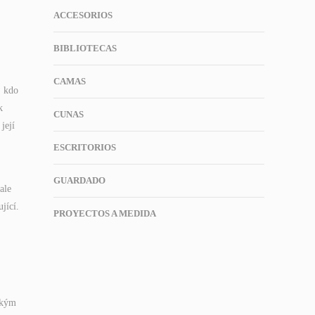
ACCESORIOS
BIBLIOTECAS
CAMAS
, kdo
k
CUNAS
její
ESCRITORIOS
GUARDADO
ale
jící.
PROYECTOS A MEDIDA
akým