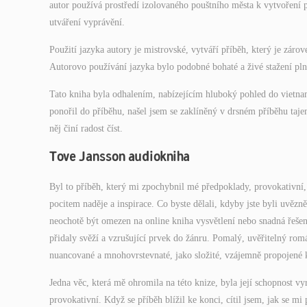
autor používá prostředí izolovaného pouštního města k vytvoření p
utváření vyprávění.
Použití jazyka autory je mistrovské, vytváří příběh, který je zár
Autorovo používání jazyka bylo podobné bohaté a živé stažení pln
Tato kniha byla odhalením, nabízejícím hluboký pohled do vietnam
ponořil do příběhu, našel jsem se zaklíněný v drsném příběhu tajem
něj činí radost číst.
Tove Jansson audiokniha
Byl to příběh, který mi zpochybnil mé předpoklady, provokativní,
pocitem naděje a inspirace. Co byste dělali, kdyby jste byli uvěz
neochotě být omezen na online kniha vysvětlení nebo snadná řešení
přidaly svěží a vzrušující prvek do žánru. Pomalý, uvěřitelný ro
nuancované a mnohovrstevnaté, jako složité, vzájemně propojené k
Jedna věc, která mě ohromila na této knize, byla její schopnost vy
provokativní. Když se příběh blížil ke konci, cítil jsem, jak se mi