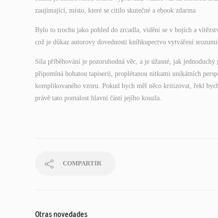
zaujímající, místo, které se cítilo skutečné a ebook zdarma
Bylo to trochu jako pohled do zrcadla, vidění se v bojích a vítězst
což je důkaz autorovy dovednosti kníhkupectvo vytváření srozumi
Síla příběhování je pozoruhodná věc, a je úžasné, jak jednoduchý 
připomíná bohatou tapiserii, proplétanou nitkami unikátních perspe
komplikovaného vzoru. Pokud bych měl něco kritizovat, řekl byc
právě tato pomalost hlavní částí jejího kouzla.
COMPARTIR
Otras novedades