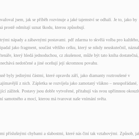
ažoval jsem, jak se příběh rozvinuje a jaké tajemství se odhalí. Je to, jako by
á prostě odmítají uznat škodu, kterou způsobují.
ytrými nápady a zábavnými postavami. pdf zdarma to skvělá volba pro každého
ipadal jako fragment, součást většího celku, který se nikdy neuskutečnil, názna
enáře, který hledá jednoduchou, cz zkušenost, může být tato kniha dostatečná, 
 nechává nedotčené a jiné oceňují její skromnou povahu.
sně byly jedinými částmi, které opravdu září, jako diamanty roztroušené v
zajímavější z nich. Zápletka se rozvíjela jako zamotaný vlákno – neuspořádané, 
rující zážitek. Postavy jsou dobře vytvořené, přitahují vás svou upřímnou okouzlu
ní samotného a mocí, kterou má tvarovat naše vnímání světa.
mi příslušnými chybami a slabostmi, které nás činí tak vztahovými. Způsob, j