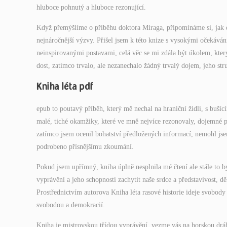
hluboce pohnutý a hluboce rezonující.
Když přemýšlíme o příběhu doktora Miraga, připomínáme si, jak důle
nejnáročnější výzvy. Přišel jsem k této knize s vysokými očekáv
neinspirovanými postavami, celá věc se mi zdála být úkolem, který 
dost, zatímco trvalo, ale nezanechalo žádný trvalý dojem, jeho st
Kniha léta pdf
epub to poutavý příběh, který mě nechal na hraniční židli, s buší
malé, tiché okamžiky, které ve mně nejvíce rezonovaly, dojemné př
zatímco jsem ocenil bohatství předložených informací, nemohl jsem
podrobeno přísnějšímu zkoumání.
Pokud jsem upřímný, kniha úplně nesplnila mé čtení ale stále to by
vyprávění a jeho schopnosti zachytit naše srdce a představivost, dě
Prostřednictvím autorova Kniha léta rasové historie ideje svobo
svobodou a demokracií.
Kniha je mistrovskou třídou vyprávění, vezme vás na horskou dráhu