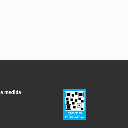
 a medida
r