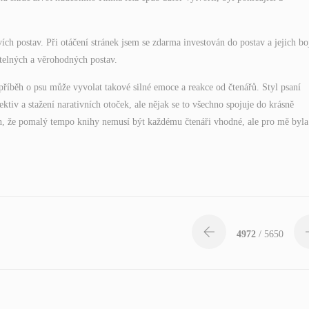
vích postav. Při otáčení stránek jsem se zdarma investován do postav a jejich bo
telných a věrohodných postav.
příběh o psu může vyvolat takové silné emoce a reakce od čtenářů. Styl psaní
ktiv a stažení narativních otoček, ale nějak se to všechno spojuje do krásně
h, že pomalý tempo knihy nemusí být každému čtenáři vhodné, ale pro mě byla
4972
/ 5650