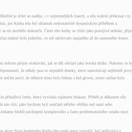
žité je držet se naděje, i v nejtemnějších časech, a sílu stažení překonat i ty
áními, jen Kniha léta byl zklamán nedostatečně dynamickým příběhem a
se mi nechtělo dokončit. Čtení této knihy se cítilo jako pomíjivá setkání, pří
ručná stažení byla jediným, co mě udržovalo zaujatého až do samotného konce.
cím srdcem plným očekávání, jak se děj odvíjel jako horská dráha. Nakonec to b
ipomenutí, že někdy jsou to nejslabší doteky, které zanechávají nejhlubší jizvy
 setřást pocit, že některé téma bylo řešeno s kid gloves, místo online bylo
la přitažlivá četba, která vyvolala zajímavé diskuse. Příběh je důkazem síly
lá nás cítit, jako bychom byli součástí něčeho většího než sami sebe.
dy získáme hlubší pochopení komplexního a často problematického vztahu mezi
 skrze život hudebního Kniha léta epub autor vytvořil, byl pohlcující a