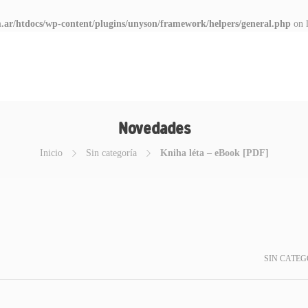
.ar/htdocs/wp-content/plugins/unyson/framework/helpers/general.php
on 
Novedades
Inicio
Sin categoría
Kniha léta – eBook [PDF]
SIN CATEG