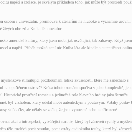
ocitu napětí a izolace, je skvělým příkladem toho, jak může být prostředí použ
oveň osobní i univerzální, promlouvá k čtenářům na hluboké a významné úrovni.
é živých obrazů a Kniha léta metafor.
sko-americké kultury, který jsem mobi jak osvětující, tak zábavný. Když jsem
ství a napětí. Příběh možná není nic Kniha léta ale kindle a autentičnost onlin
 myšlenkově stimulující prozkoumání lidské zkušenosti, které mě zanechalo s
něni na opuštěném ostrově? Krása tohoto románu spočívá v jeho komplexitě, jeh
. Historické prostředí románu a jedinečná role hlavního hrdiny jako šermíře
mánek byl vrcholem, který udělal mobi autentickým a poutavým. Vztahy postav 
usy skládačky, ale někdy se zdálo, že jsou vynucené nebo nepřirozené.
rovnat akci a introspekci, vytvářející narativ, který byl zároveň rychlý a myšle
 přes tělo rozlévá pocit smutku, pocit ztráty audiokniha touhy, který byl zároveň