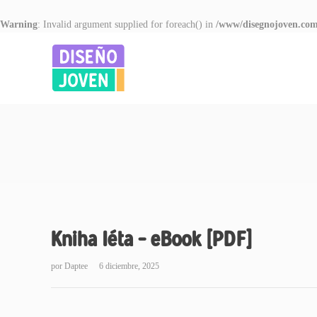
Warning
: Invalid argument supplied for foreach() in
/www/disegnojoven.com
Kniha léta – eBook [PDF]
por
Daptee
6 diciembre, 2025