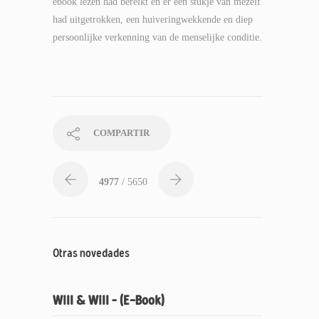
ebook lezen had bereikt en er een stukje van mezelf
had uitgetrokken, een huiveringwekkende en diep
persoonlijke verkenning van de menselijke conditie.
COMPARTIR
4977
/ 5650
Otras novedades
Will & Will – (E-Book)