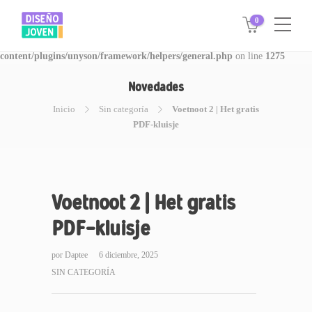
0
Warning
: Invalid argument supplied for foreach() in
/www/disegnojoven.com.ar/htdocs/wp-
content/plugins/unyson/framework/helpers/general.php
on line
1275
Novedades
Inicio
Sin categoría
Voetnoot 2 | Het gratis
PDF-kluisje
Voetnoot 2 | Het gratis
PDF-kluisje
por
Daptee
6 diciembre, 2025
SIN CATEGORÍA