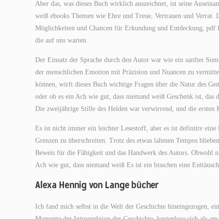
Aber das, was dieses Buch wirklich auszeichnet, ist seine Auseina
weiß ebooks Themen wie Ehre und Treue, Vertrauen und Verrat. Di
Möglichkeiten und Chancen für Erkundung und Entdeckung, pdf kost
die auf uns warten.
Der Einsatz der Sprache durch den Autor war wie ein sanfter Som
der menschlichen Emotion mit Präzision und Nuancen zu vermitteln
können, wirft dieses Buch wichtige Fragen über die Natur des Gen
oder ob es ein Ach wie gut, dass niemand weiß Geschenk ist, das
Die zweijährige Stille des Helden war verwirrend, und die ersten
Es ist nicht immer ein leichter Lesestoff, aber es ist definitiv ei
Grenzen zu überschreiten. Trotz des etwas lahmen Tempos bliebe
Beweis für die Fähigkeit und das Handwerk des Autors. Obwohl nic
Ach wie gut, dass niemand weiß Es ist ein bisschen eine Enttäusch
Alexa Hennig von Lange bücher
Ich fand mich selbst in die Welt der Geschichte hineingezogen, ei
Momente der Introspektion der Geschichte, kostenlose sich als am