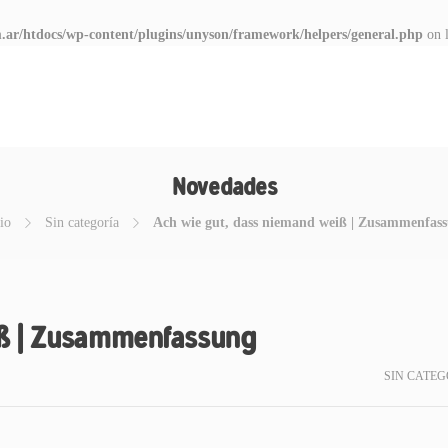
.ar/htdocs/wp-content/plugins/unyson/framework/helpers/general.php
on 
Novedades
io
Sin categoría
Ach wie gut, dass niemand weiß | Zusammenfas
iß | Zusammenfassung
SIN CATEG