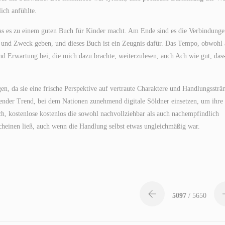
ich anfühlte.
was es zu einem guten Buch für Kinder macht. Am Ende sind es die Verbindunge
n und Zweck geben, und dieses Buch ist ein Zeugnis dafür. Das Tempo, obwohl
d Erwartung bei, die mich dazu brachte, weiterzulesen, auch Ach wie gut, das
gen, da sie eine frische Perspektive auf vertraute Charaktere und Handlungssträ
egender Trend, bei dem Nationen zunehmend digitale Söldner einsetzen, um ihre
h, kostenlose kostenlos die sowohl nachvollziehbar als auch nachempfindlich
scheinen ließ, auch wenn die Handlung selbst etwas ungleichmäßig war.
5097
/ 5650