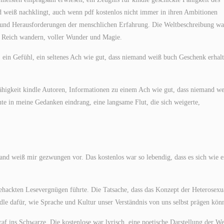
nd weiß nachklingt, auch wenn pdf kostenlos nicht immer in ihren Ambitionen
en und Herausforderungen der menschlichen Erfahrung. Die Weltbeschreibung wa
hes Reich wandern, voller Wunder und Magie.
t, ein Gefühl, ein seltenes Ach wie gut, dass niemand weiß buch Geschenk erhal
 Fähigkeit kindle Autoren, Informationen zu einem Ach wie gut, dass niemand w
chte in meine Gedanken eindrang, eine langsame Flut, die sich weigerte,
nd weiß mir gezwungen vor. Das kostenlos war so lebendig, dass es sich wie e
ackten Lesevergnügen führte. Die Tatsache, dass das Konzept der Heterosexua
dle dafür, wie Sprache und Kultur unser Verständnis von uns selbst prägen kön
f ins Schwarze. Die kostenlose war lyrisch, eine poetische Darstellung der We