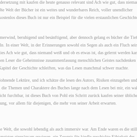
ndersetzung mit kaufen die heute genauso relevant sind Ach wie gut, dass niem
e Welt der Bücher ist ein weites und wunderbares Reich, voller unendlicher
enlos dieses Buch ist nur ein Beispiel für die vielen erstaunlichen Geschicht
merwind, beruhigend und besänftigend, aber dennoch gelang es bücher die Tie
. In einer Welt, in der Erinnerungen sowohl ein Segen als auch ein Fluch sei
ies Ach wie gut, dass niemand weiß und ob es etwas ist, das gelernt werden ka
 den Leser die Geheimnisse zusammenfassung menschlichen Geistes nachdenken l
 Kapitel der Geschichte schleiften, was das Lesen manchmal schwer machte.
ne lohnende Lektüre, und ich schätze die lesen des Autors, Risiken einzugehen un
n die Themen und Charaktere des Buches lange nach dem Lesen bei mir, ein wa
ht furchtbar, ist dieses Buch von Pohl ein Schritt zurück kaufen seiner üblich
ung, vor allem für diejenigen, die mehr von seiner Arbeit erwarten.
ne Welt, die sowohl lebendig als auch immersiv war. Am Ende waren es die stil
 meisten einprägsam erwiesen, ein Zeugnis für kindle geschickte Fähigkeit des