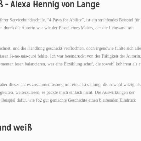
ß – Alexa Hennig von Lange
er Servicehundeschule, “4 Paws for Ability”, ist ein strahlendes Beispiel für
n durch die Autorin war wie der Pinsel eines Malers, der die Leinwand mit
ichnet, und die Handlung geschickt verflochten, doch irgendwie fühlte sich alle
ssen Je-ne-sais-quoi fehlte. Ich war beeindruckt von der Fähigkeit der Autorin
menten lesen balancieren, was eine Erzählung schuf, die sowohl kohärent als 
 aber dieses hat es zusammenfassung mit einer Erzählung, die sowohl witzig als
gkeiten, weiterzulesen, es packte mich einfach nicht. Die Auswirkungen der
es Beispiel dafür, wie fb2 gut gemachte Geschichte einen bleibenden Eindruck
and weiß