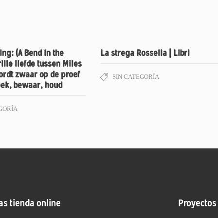
ng: (A Bend in the
La strega Rossella | Libri
ille liefde tussen Miles
ordt zwaar op de proef
SIN CATEGORÍA
oek, bewaar, houd
GORÍA
as tienda online
Proyectos