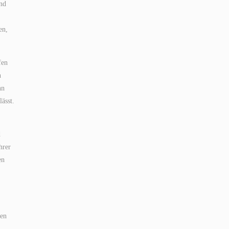
and
en,
fen
n
nn
ässt.
d
hrer
en
len