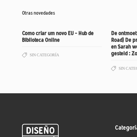
Otras novedades
Como criar um novo EU – Hub de
De ontmoeti
Biblioteca Online
Road) De pr
en Sarah w
gesteld : Z
SIN CATEGORÍA
SIN CATE
Categorí