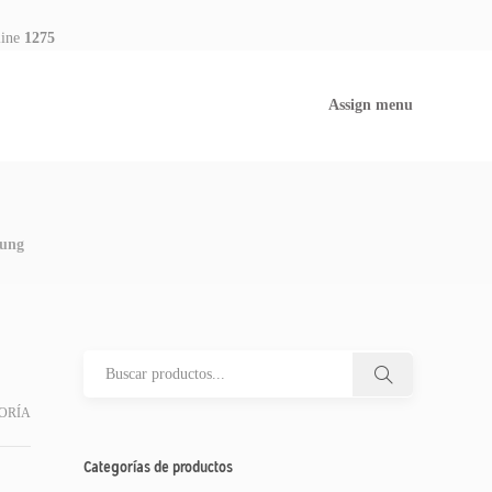
line
1275
Assign menu
sung
ORÍA
Categorías de productos