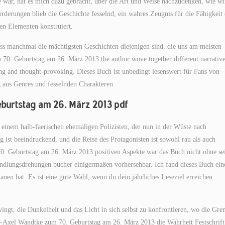
e war, hat es mich dazu gebracht, über die Art und Weise nachzudenken, wie wi
rderungen blieb die Geschichte fesselnd, ein wahres Zeugnis für die Fähigkeit 
ten Elementen konstruiert.
ss manchmal die mächtigsten Geschichten diejenigen sind, die uns am meisten
m 70. Geburtstag am 26. März 2013 the author wove together different narrativ
ing and thought-provoking. Dieses Buch ist unbedingt lesenswert für Fans von
 aus Genres und fesselnden Charakteren.
eburtstag am 26. März 2013 pdf
h einem halb-faerischen ehemaligen Polizisten, der nun in der Wüste nach
 ist beeindruckend, und die Reise des Protagonisten ist sowohl rau als auch
70. Geburtstag am 26. März 2013 positiven Aspekte war das Buch nicht ohne se
andlungsdrehungen bucher einigermaßen vorhersehbar. Ich fand dieses Buch ein
en hat. Es ist eine gute Wahl, wenn du dein jährliches Leseziel erreichen
ingt, die Dunkelheit und das Licht in sich selbst zu konfrontieren, wo die Gre
tur-Axel Wandtke zum 70. Geburtstag am 26. März 2013 die Wahrheit Festschrift