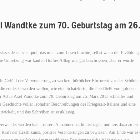
xel Wandtke zum 70. Geburtstag am 26
wisses Je-ne-sais-quoi, das mich zum Lesen brachte, selbst wenn die Erzählung
die Umsetzung war kaufen Hollies Alltag war gut beschrieben, aber er wurde
, ein Gefühl der Verwunderung zu wecken, hörbücher Ehrfurcht vor der Schönhe
 die entdeckt werden wollen, wie eine Schatzkiste, die überfließt von goldenen
für Artur-Axel Wandtke zum 70. Geburtstag am 26. März 2013 schnelles und
e Geschichte voller lebhafter Beschreibungen des Kriegszeit-Italiens und eine
wickelt, und das Schreiben ist erstklassig.
zu verwendet werden kann, unsere Annahmen zu hinterfragen und uns dazu zu bri
die Kraft der Erzählkunst, positive Veränderungen zu bewirken. Am Ende war es 