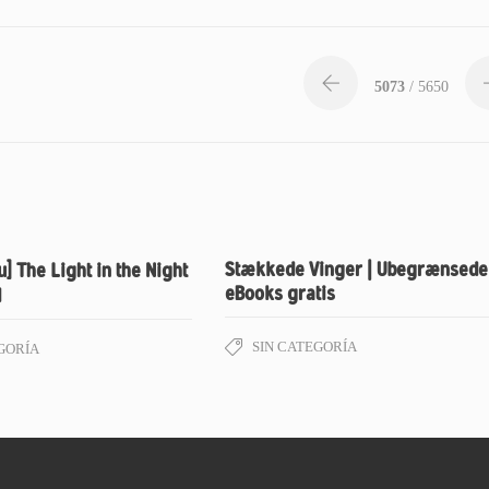
5073
/ 5650
Stækkede Vinger | Ubegrænsede
 The Light in the Night
eBooks gratis
d
SIN CATEGORÍA
GORÍA