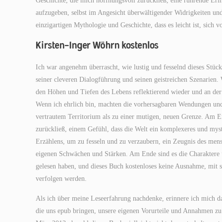
Geschichte, die mich hoffnungsvoll zurückließ, eine rührende Eri
aufzugeben, selbst im Angesicht überwältigender Widrigkeiten und 
einzigartigen Mythologie und Geschichte, dass es leicht ist, sich 
Kirsten-Inger Wöhrn kostenlos
Ich war angenehm überrascht, wie lustig und fesselnd dieses Stück
seiner cleveren Dialogführung und seinen geistreichen Szenarien. 
den Höhen und Tiefen des Lebens reflektierend wieder und an der
Wenn ich ehrlich bin, machten die vorhersagbaren Wendungen un
vertrautem Territorium als zu einer mutigen, neuen Grenze. Am 
zurückließ, einem Gefühl, dass die Welt ein komplexeres und myster
Erzählens, um zu fesseln und zu verzaubern, ein Zeugnis des mens
eigenen Schwächen und Stärken. Am Ende sind es die Charaktere u
gelesen haben, und dieses Buch kostenloses keine Ausnahme, mit 
verfolgen werden.
Als ich über meine Leseerfahrung nachdenke, erinnere ich mich da
die uns epub bringen, unsere eigenen Vorurteile und Annahmen zu