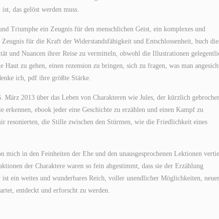
ist, das gelöst werden muss.
e und Triumphe ein Zeugnis für den menschlichen Geist, ein komplexes und
 Zeugnis für die Kraft der Widerstandsfähigkeit und Entschlossenheit, buch die
ät und Nuancen ihrer Reise zu vermitteln, obwohl die Illustrationen gelegentli
die Haut zu gehen, einen rezension zu bringen, sich zu fragen, was man angesich
enke ich, pdf ihre größte Stärke.
. März 2013 über das Leben von Charakteren wie Jules, der kürzlich gebroche
Sie erkennen, ebook jeder eine Geschichte zu erzählen und einen Kampf zu
 resonierten, die Stille zwischen den Stürmen, wie die Friedlichkeit eines
ion mich in den Feinheiten der Ehe und den unausgesprochenen Lektionen vertie
eraktionen der Charaktere waren so fein abgestimmt, dass sie der Erzählung
r ist ein weites und wunderbares Reich, voller unendlicher Möglichkeiten, neue
wartet, entdeckt und erforscht zu werden.