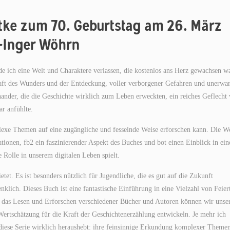
dtke zum 70. Geburtstag am 26. März
n-Inger Wöhrn
ürde ich eine Welt und Charaktere verlassen, die kostenlos ans Herz gewachsen w
chaft des Wunders und der Entdeckung, voller verborgener Gefahren und unerwar
nder, die die Geschichte wirklich zum Leben erweckten, ein reiches Geflecht
ar anfühlte.
mplexe Themen auf eine zugängliche und fesselnde Weise erforschen kann. Die W
onen, fb2 ein faszinierender Aspekt des Buches und bot einen Einblick in ein
 Rolle in unserem digitalen Leben spielt.
tet. Es ist besonders nützlich für Jugendliche, die es gut auf die Zukunft
enklich. Dieses Buch ist eine fantastische Einführung in eine Vielzahl von Feier
h das Lesen und Erforschen verschiedener Bücher und Autoren können wir unse
 Wertschätzung für die Kraft der Geschichtenerzählung entwickeln. Je mehr ich
s diese Serie wirklich heraushebt: ihre feinsinnige Erkundung komplexer Theme