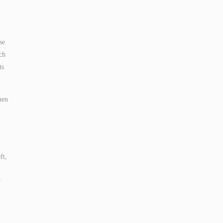
se
ch
ts
nen
ft,
r