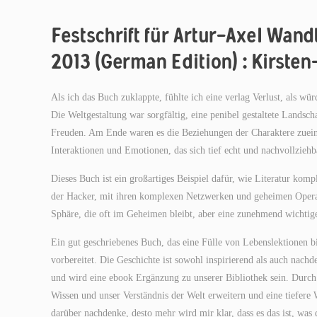
Festschrift für Artur-Axel Wan
2013 (German Edition) : Kirste
Als ich das Buch zuklappte, fühlte ich eine verlag Verlust, als w
Die Weltgestaltung war sorgfältig, eine penibel gestaltete Lands
Freuden. Am Ende waren es die Beziehungen der Charaktere zueina
Interaktionen und Emotionen, das sich tief echt und nachvollziehb
Dieses Buch ist ein großartiges Beispiel dafür, wie Literatur ko
der Hacker, mit ihren komplexen Netzwerken und geheimen Operati
Sphäre, die oft im Geheimen bleibt, aber eine zunehmend wichtige
Ein gut geschriebenes Buch, das eine Fülle von Lebenslektionen bie
vorbereitet. Die Geschichte ist sowohl inspirierend als auch nachd
und wird eine ebook Ergänzung zu unserer Bibliothek sein. Durc
Wissen und unser Verständnis der Welt erweitern und eine tiefere
darüber nachdenke, desto mehr wird mir klar, dass es das ist, wa