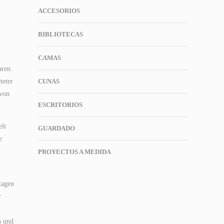
ACCESORIOS
BIBLIOTECAS
CAMAS
aren.
teter
CUNAS
 von
ESCRITORIOS
elt
GUARDADO
e
PROYECTOS A MEDIDA
tagen
r
n und