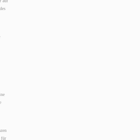
r auf
des
e
ine
e
nzen
 für