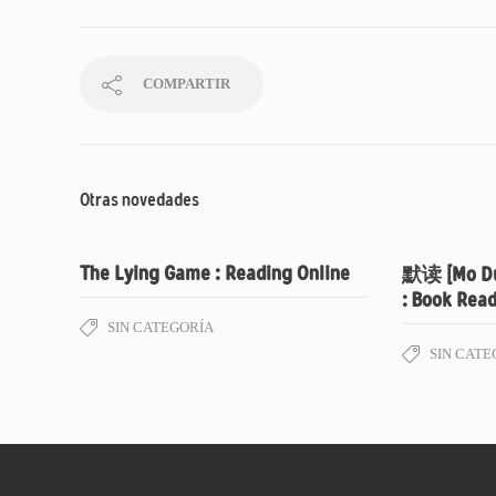
COMPARTIR
Otras novedades
The Lying Game : Reading Online
默读 [Mo Du]
: Book Rea
SIN CATEGORÍA
SIN CATE