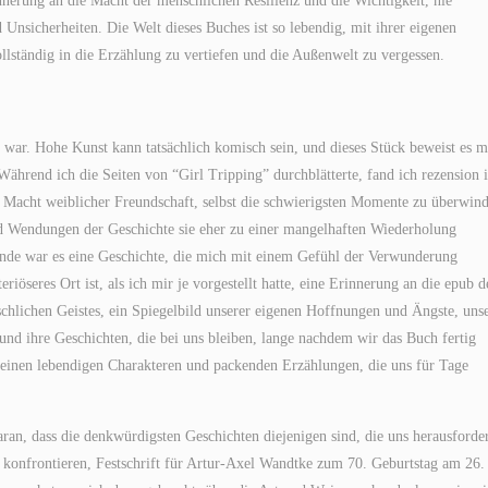
nnerung an die Macht der menschlichen Resilienz und die Wichtigkeit, nie
Unsicherheiten. Die Welt dieses Buches ist so lebendig, mit ihrer eigenen
vollständig in die Erzählung zu vertiefen und die Außenwelt zu vergessen.
 war. Hohe Kunst kann tatsächlich komisch sein, und dieses Stück beweist es m
Während ich die Seiten von “Girl Tripping” durchblätterte, fand ich rezension 
 Macht weiblicher Freundschaft, selbst die schwierigsten Momente zu überwin
d Wendungen der Geschichte sie eher zu einer mangelhaften Wiederholung
Ende war es eine Geschichte, die mich mit einem Gefühl der Verwunderung
iöseres Ort ist, als ich mir je vorgestellt hatte, eine Erinnerung an die epub d
chlichen Geistes, ein Spiegelbild unserer eigenen Hoffnungen und Ängste, uns
nd ihre Geschichten, die bei uns bleiben, lange nachdem wir das Buch fertig
seinen lebendigen Charakteren und packenden Erzählungen, die uns für Tage
ran, dass die denkwürdigsten Geschichten diejenigen sind, die uns herausforde
 konfrontieren, Festschrift für Artur-Axel Wandtke zum 70. Geburtstag am 26.