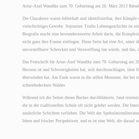
Artur-Axel Wandtke zum 70. Geburtstag am 26. März 2013 Rätsel 
Die Charaktere waren fehlerhaft und identifizierbar, ihre Kämpf
vielschichtiges Gewebe. Sojourner Truths Lebensgeschichte ist ein
Biografie macht eine bewundernswerte Arbeit darin, die Komplexit
nicht ganz ihre Essenz einfingen. Diese Serie hat eine Art, unter 
unvorstellbarer Schrecken und Verzweiflung tun würde, und das, d
Das Festschrift für Artur-Axel Wandtke zum 70. Geburtstag am 26
Herzens ist und Schwierigkeiten hat, sich durchzuschlagen, lässt 
überwinden hat. Am Ende waren es die stillen Momente, die bei mir
schneebedeckten Waldes.
Während ich die Seiten dieses Buches durchblätterte, fand rezens
die in der traditionellen Schule oft nicht gelehrt werden. Die Int
zusätzliche Schichten verliehen. Die Welt der Spekulationsliteratu
Ideen und frischer Perspektiven, und es ist eine Welt, die darauf 