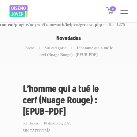
0
Warning
: Invalid argument supplied for foreach() in
/www/disegnojoven.com.ar/htdocs/wp-
content/plugins/unyson/framework/helpers/general.php
on line
1275
Novedades
Inicio
Sin categoría
L’homme qui a tué le
cerf (Nuage Rouge) : [EPUB-PDF]
L’homme qui a tué le
cerf (Nuage Rouge) :
[EPUB-PDF]
por
Daptee
10 diciembre, 2025
SIN CATEGORÍA