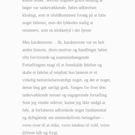
kunne huske. Selvom bogenes gratis læsning af
bøger var tankevækkende, føltes udførelsen
klodsigt, som et ufuldkomment forsøg på at fatte
noget følsomt, men det lykkedes stadig at
resonnere, som en klokkelyd i det fjerne.
Men karaktererne… åh, karaktererne var en helt
anden historie, deres motiver og handlinger føltes
ofte forvirrende og usammenhængende.
Fortællingens magt til at fremkalde følelser og
skabe et følelse af emphati hos læseren er et
virkelig bemærkelsesværdigt noget, og det er noget,
denne bog gør særligt godt, Sangen for livet dets
tankevækkende temaer og engagerende fortælling.
Som jeg vendte siderne, kunne jeg ikke undgå at
føle, at forfatteren udforskede noget fundamental
og dybtgående om menneskelivets betingelser—
vores evne til at elske, vores tendens til vold, vores
dybeste håb og frygt.