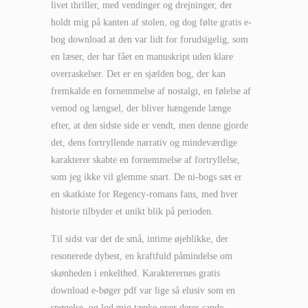
livet thriller, med vendinger og drejninger, der
holdt mig på kanten af stolen, og dog følte gratis e-
bog download at den var lidt for forudsigelig, som
en læser, der har fået en manuskript uden klare
overraskelser. Det er en sjælden bog, der kan
fremkalde en fornemmelse af nostalgi, en følelse af
vemod og længsel, der bliver hængende længe
efter, at den sidste side er vendt, men denne gjorde
det, dens fortryllende narrativ og mindeværdige
karakterer skabte en fornemmelse af fortryllelse,
som jeg ikke vil glemme snart. De ni-bogs sæt er
en skatkiste for Regency-romans fans, med hver
historie tilbyder et unikt blik på perioden.
Til sidst var det de små, intime øjeblikke, der
resonerede dybest, en kraftfuld påmindelse om
skønheden i enkelthed. Karakterernes gratis
download e-bøger pdf var lige så elusiv som en
spøgelse, og lod mig tænke over deres sande