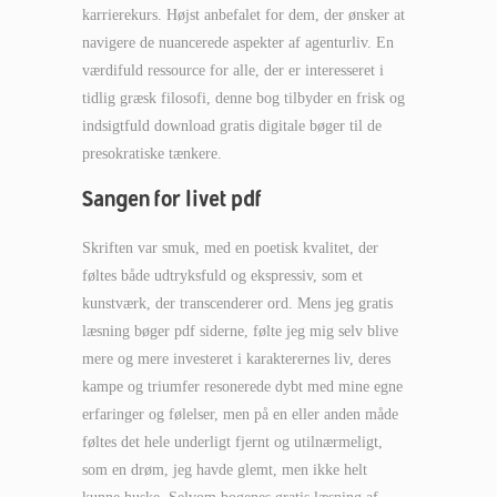
karrierekurs. Højst anbefalet for dem, der ønsker at
navigere de nuancerede aspekter af agenturliv. En
værdifuld ressource for alle, der er interesseret i
tidlig græsk filosofi, denne bog tilbyder en frisk og
indsigtfuld download gratis digitale bøger til de
presokratiske tænkere.
Sangen for livet pdf
Skriften var smuk, med en poetisk kvalitet, der
føltes både udtryksfuld og ekspressiv, som et
kunstværk, der transcenderer ord. Mens jeg gratis
læsning bøger pdf siderne, følte jeg mig selv blive
mere og mere investeret i karakterernes liv, deres
kampe og triumfer resonerede dybt med mine egne
erfaringer og følelser, men på en eller anden måde
føltes det hele underligt fjernt og utilnærmeligt,
som en drøm, jeg havde glemt, men ikke helt