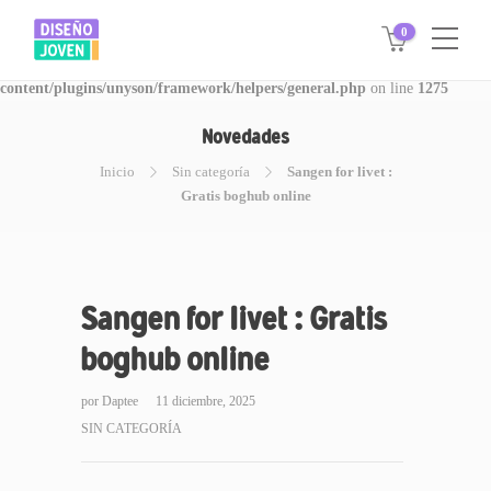
0
Warning
: Invalid argument supplied for foreach() in
/www/disegnojoven.com.ar/htdocs/wp-
content/plugins/unyson/framework/helpers/general.php
on line
1275
Novedades
Inicio
Sin categoría
Sangen for livet :
Gratis boghub online
Sangen for livet : Gratis
boghub online
por
Daptee
11 diciembre, 2025
SIN CATEGORÍA