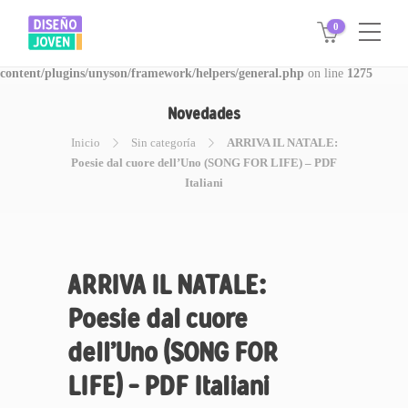
0
Warning
: Invalid argument supplied for foreach() in
/www/disegnojoven.com.ar/htdocs/wp-
content/plugins/unyson/framework/helpers/general.php
on line
1275
Novedades
Inicio
Sin categoría
ARRIVA IL NATALE:
Poesie dal cuore dell’Uno (SONG FOR LIFE) – PDF
Italiani
ARRIVA IL NATALE:
Poesie dal cuore
dell’Uno (SONG FOR
LIFE) – PDF Italiani