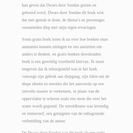
kan geven dat Dwars door Soedan gezien en
gehoord word, Dwars door Soedan dit boek wist
dat met gemak te doen, de thema’s en personages
resoneerden diep met mijn eigen ervaringen.
Soms gratis boek lezen ik na over hoe boeken onze
aannames kunnen uitdagen en ons aanzetten om
anders te denken, en gratis boeken downloaden
boek is een geweldig voorbeeld hiervan. Ik moet
toegeven dat ik teleurgesteld was in het boek
vanwege zijn gebrek aan diepgang, zijn falen om de
diepe ideeën en emoties die het aanroerde op een
zinvolle manier te verkennen, in plaats van de
oppervlakte te scheren zoals een steen die over het
water wordt gegooid. De wereldbouw was levendig
en immersief, een getuigenis van de onbegrensde
verbeelding van de auteur.
De Dwars door Soedan van dit boek als een reeks