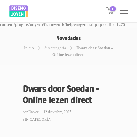
0
Warning
: Invalid argument supplied for foreach() in
/www/disegnojoven.com.ar/htdocs/wp-
content/plugins/unyson/framework/helpers/general.php
on line
1275
Novedades
Inicio
Sin categoría
Dwars door Soedan –
Online lezen direct
Dwars door Soedan –
Online lezen direct
por
Daptee
12 diciembre, 2025
SIN CATEGORÍA