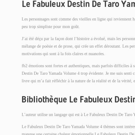
Le Fabuleux Destin De Taro Y
Les personnages sont comme des vieilles en ligne qui reviennent hant
peu trop simpliste pour mon goût.
J’ai été déçu par la façon dont l’histoire a évolué, mais les perso
mélange de poésie et de prose, qui crée un effet déroutant. Les pe
motivations qui sont à la fois claires et nuancées.
fb2 émotions sont fortes et authentiques, mais parfois difficiles à
Destin De Taro Yamada Volume 4 trop évidente. Je me suis senti co
livre qui m’a fait réfléchir à la nature de la réalité et de la vérité, 
Bibliothèque Le Fabuleux Dest
L’auteur utilise un langage qui est à Le Fabuleux Destin De Taro
Le Fabuleux Destin De Taro Yamada Volume 4 thèmes sont intéressant
manque une certaine chaleur émotionnelle Le Fabuleux Destin De 