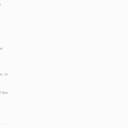
s
se
r, ce
’être