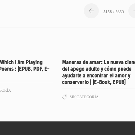
5158
/ 5650
 Which I Am Playing
Maneras de amar: La nueva cien
Poems : [EPUB, PDF, E-
del apego adulto y cómo puede
ayudarte a encontrar el amor y
conservarlo | [E-Book, EPUB]
GORÍA
SIN CATEGORÍA