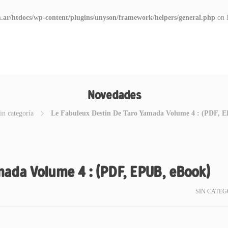
.ar/htdocs/wp-content/plugins/unyson/framework/helpers/general.php
on 
Novedades
in categoría
Le Fabuleux Destin De Taro Yamada Volume 4 : (PDF, 
ada Volume 4 : (PDF, EPUB, eBook)
SIN CATEG