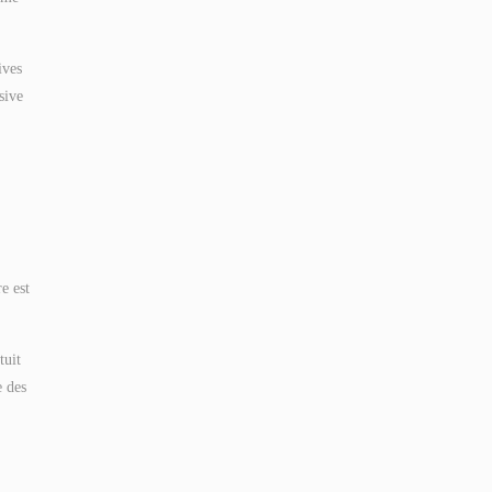
ives
sive
e est
tuit
e des