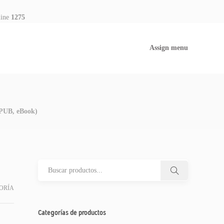
line
1275
Assign menu
EPUB, eBook)
ORÍA
Categorías de productos