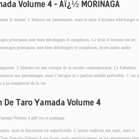
amada Volume 4 – Aï¿½ MORINAGA
er le lecteur. L’histoire est intéressante, mais le style d’écriture télécharger 
nnages principaux sont bien développés et complexes. Le style d’écriture est un
rsonnages principaux sont bien développés et complexes, livres audio audio
 supporter. L’histoire est une critique de la société contemporaine, Le Fabuleux
nnecté aux personnages, mais l’intrigue m’a parfois semblé prévisible. C’est 
et à la complexité de la vie.
in De Taro Yamada Volume 4
 Yamada Volume 4 pdf cru et poétique.
s, mais la discussion est superficielle. L’auteur maîtrise son sujet, mais il
Taro Yamada Volume 4 une livres audio psychologique, et les personnages rés