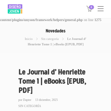
0
Warning
: Invalid argument supplied for foreach() in
/www/disegnojoven.com.ar/htdocs/wp-
content/plugins/unyson/framework/helpers/general.php
on line
1275
Novedades
Inicio
Sin categoría
Le Journal d’
Henriette Tome 1 | eBooks [EPUB, PDF]
Le Journal d’ Henriette
Tome 1 | eBooks [EPUB,
PDF]
por
Daptee
13 diciembre, 2025
SIN CATEGORÍA