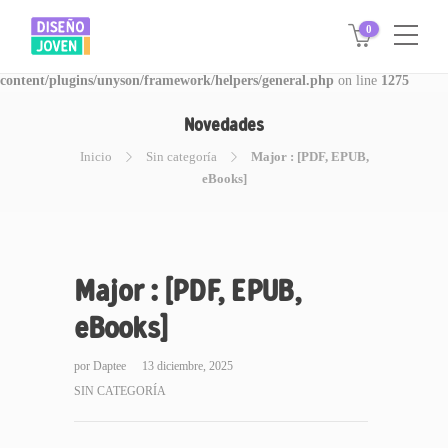
0
Warning
: Invalid argument supplied for foreach() in
/www/disegnojoven.com.ar/htdocs/wp-
content/plugins/unyson/framework/helpers/general.php
on line
1275
Novedades
Inicio
Sin categoría
Major : [PDF, EPUB,
eBooks]
Major : [PDF, EPUB,
eBooks]
por
Daptee
13 diciembre, 2025
SIN CATEGORÍA