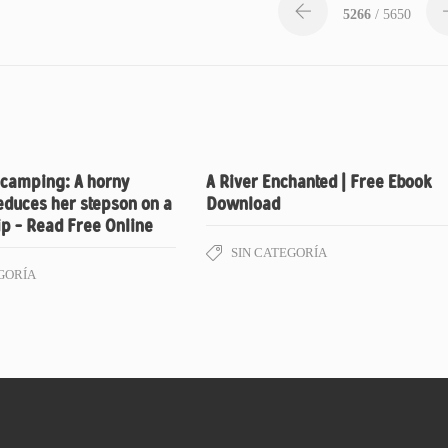
5266
/ 5650
 camping: A horny
A River Enchanted | Free Ebook
duces her stepson on a
Download
p – Read Free Online
SIN CATEGORÍA
GORÍA