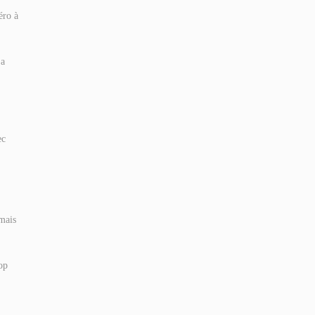
éro à
’a
ec
 mais
op