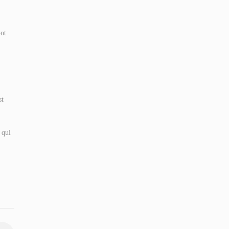
ont
st
 qui