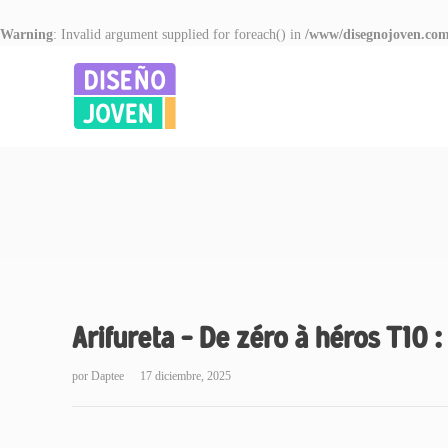
Warning
: Invalid argument supplied for foreach() in
/www/disegnojoven.com
Arifureta – De zéro à héros T10 
por
Daptee
17 diciembre, 2025