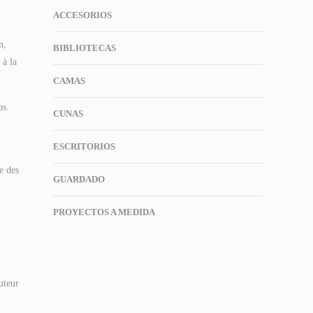
ACCESORIOS
n,
BIBLIOTECAS
 à la
CAMAS
ps.
CUNAS
ESCRITORIOS
e des
GUARDADO
PROYECTOS A MEDIDA
uteur