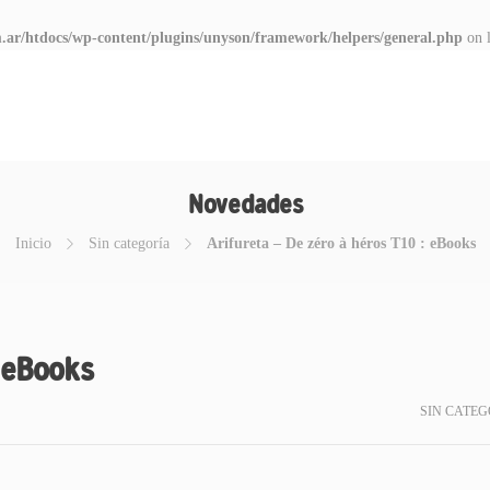
.ar/htdocs/wp-content/plugins/unyson/framework/helpers/general.php
on 
Novedades
Inicio
Sin categoría
Arifureta – De zéro à héros T10 : eBooks
: eBooks
SIN CATEG