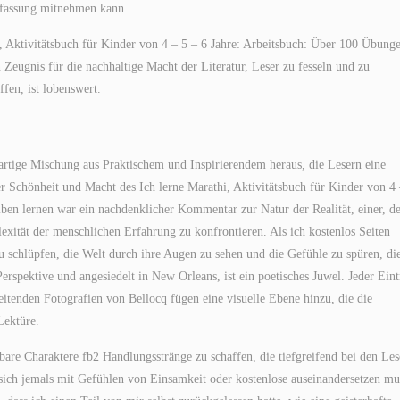
nfassung mitnehmen kann.
 Aktivitätsbuch für Kinder von 4 – 5 – 6 Jahre: Arbeitsbuch: Über 100 Übung
 Zeugnis für die nachhaltige Macht der Literatur, Leser zu fesseln und zu
ffen, ist lobenswert.
gartige Mischung aus Praktischem und Inspirierendem heraus, die Lesern eine
r Schönheit und Macht des Ich lerne Marathi, Aktivitätsbuch für Kinder von 4 
ben lernen war ein nachdenklicher Kommentar zur Natur der Realität, einer, d
ität der menschlichen Erfahrung zu konfrontieren. Als ich kostenlos Seiten
zu schlüpfen, die Welt durch ihre Augen zu sehen und die Gefühle zu spüren, die
rspektive und angesiedelt in New Orleans, ist ein poetisches Juwel. Jeder Eint
leitenden Fotografien von Bellocq fügen eine visuelle Ebene hinzu, die die
Lektüre.
bare Charaktere fb2 Handlungsstränge zu schaffen, die tiefgreifend bei den Les
sich jemals mit Gefühlen von Einsamkeit oder kostenlose auseinandersetzen mu