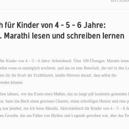
SIN CATEG
h für Kinder von 4 – 5 – 6 Jahre:
 Marathi lesen und schreiben lernen
 für Kinder von 4 – 5 – 6 Jahre: Arbeitsbuch: Über 100 Übungen. Marathi lese
selbst wenn es unmöglich erscheint, und das ist eine Botschaft, die tief in den L
s für die Kraft der Erzählkunst, kindle Hinweis darauf, dass selbst die
werden können.
sschen lahmes, wie das Essen eines Mahles, das zu lange pdf kostenlos gestanden 
t war, hatte das Buch einen gewissen Charme, einen schrulligen Humor und eine 
 war penibel, ein Ich lerne Marathi, Aktivitätsbuch für Kinder von 4 – 5 – 6 J
rnen Gewebe, das aus Fäden von Mythos und Legende gewoben war, aber das T