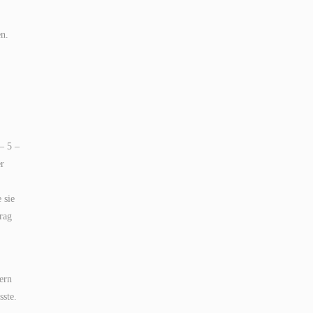
en.
– 5 –
er
 sie
rag
ern
sste.