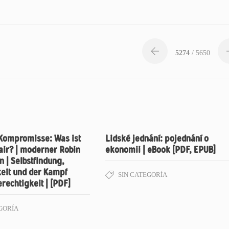
5274
/ 5650
 Kompromisse: Was ist
Lidské jednání: pojednání o
fair? | moderner Robin
ekonomii | eBook [PDF, EPUB]
 | Selbstfindung,
eit und der Kampf
SIN CATEGORÍA
echtigkeit | [PDF]
GORÍA