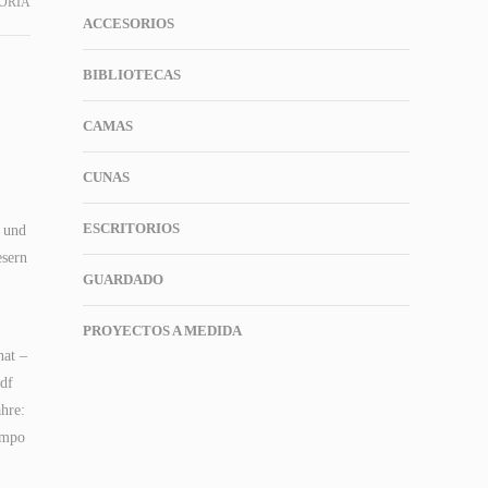
ORÍA
ACCESORIOS
BIBLIOTECAS
CAMAS
CUNAS
ESCRITORIOS
n und
esern
GUARDADO
PROYECTOS A MEDIDA
hat –
pdf
ahre:
empo