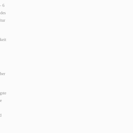
– 6
 des
ltur
keit
über
gste
ie
d