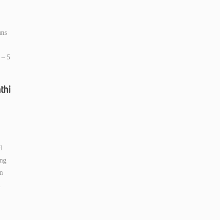
uns
 – 5
thi
d
ung
nn
u