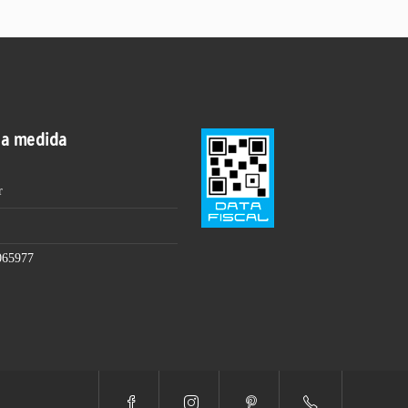
 a medida
r
065977