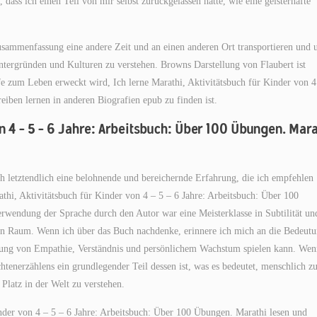
l, dass ich einen Teil von mir selbst zurückgelassen hatte, wie eine geisterhafte
 zusammenfassung eine andere Zeit und an einen anderen Ort transportieren und 
tergründen und Kulturen zu verstehen. Browns Darstellung von Flaubert ist
e zum Leben erweckt wird, Ich lerne Marathi, Aktivitätsbuch für Kinder von 4
eiben lernen in anderen Biografien epub zu finden ist.
on 4 – 5 – 6 Jahre: Arbeitsbuch: Über 100 Übungen. Mara
ch letztendlich eine belohnende und bereichernde Erfahrung, die ich empfehlen
thi, Aktivitätsbuch für Kinder von 4 – 5 – 6 Jahre: Arbeitsbuch: Über 100
rwendung der Sprache durch den Autor war eine Meisterklasse in Subtilität un
ten Raum. Wenn ich über das Buch nachdenke, erinnere ich mich an die Bedeut
rderung von Empathie, Verständnis und persönlichem Wachstum spielen kann. We
htenerzählens ein grundlegender Teil dessen ist, was es bedeutet, menschlich z
Platz in der Welt zu verstehen.
inder von 4 – 5 – 6 Jahre: Arbeitsbuch: Über 100 Übungen. Marathi lesen und