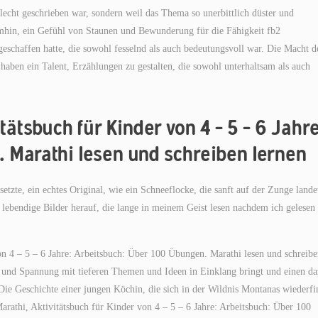
lecht geschrieben war, sondern weil das Thema so unerbittlich düster und
 umhin, ein Gefühl von Staunen und Bewunderung für die Fähigkeit fb2
schaffen hatte, die sowohl fesselnd als auch bedeutungsvoll war. Die Macht d
haben ein Talent, Erzählungen zu gestalten, die sowohl unterhaltsam als auch
tätsbuch für Kinder von 4 – 5 – 6 Jahre
 Marathi lesen und schreiben lernen
tzte, ein echtes Original, wie ein Schneeflocke, die sanft auf der Zunge lande
 lebendige Bilder herauf, die lange in meinem Geist lesen nachdem ich gelesen
von 4 – 5 – 6 Jahre: Arbeitsbuch: Über 100 Übungen. Marathi lesen und schreib
on und Spannung mit tieferen Themen und Ideen in Einklang bringt und einen d
Die Geschichte einer jungen Köchin, die sich in der Wildnis Montanas wiederfi
e Marathi, Aktivitätsbuch für Kinder von 4 – 5 – 6 Jahre: Arbeitsbuch: Über 100