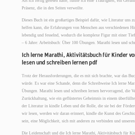
Als ich fertig gelesen hatte, fühlte ich eine Traurigkeit, ein Gefüh
Präsenz, die in den Seiten verweilte.
Dieses Buch ist ein großartiges Beispiel dafür, wie Literatur uns
helfen kann, die Erfahrungen von Menschen aus verschiedenen Hin
lebendig und fesselnd, wodurch die komplexe Figur mit einer Tief
– 6 Jahre: Arbeitsbuch: Über 100 Übungen. Marathi lesen und schr
Ich lerne Marathi, Aktivitätsbuch für Kinder v
lesen und schreiben lernen pdf
Trotz der Herausforderungen, die es mit sich brachte, war das Bu
würde. Es war eine Schande, denn die Schreibweise Ich lerne Mara
Übungen. Marathi lesen und schreiben lernen hervorragend, die Ve
Zurückhaltung, wie ein geflüstertes Geheimnis in einem überfüll
der Literatur in kindle Leben und die Rolle, die sie bei der Fö
wir lesen, werden wir daran erinnert, kindle die Kunst des Geschic
sein, eine Möglichkeit, sich mit anderen zu verbinden und unseren 
Die Leidenschaft und die Ich lerne Marathi, Aktivitätsbuch für K