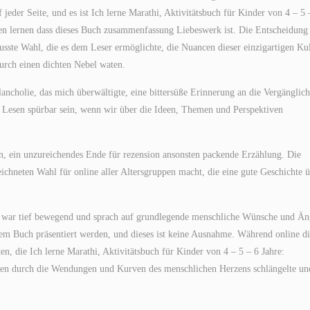
 jeder Seite, und es ist Ich lerne Marathi, Aktivitätsbuch für Kinder von 4 – 5 
en lernen dass dieses Buch zusammenfassung Liebeswerk ist. Die Entscheidung
ste Wahl, die es dem Leser ermöglichte, die Nuancen dieser einzigartigen Ku
urch einen dichten Nebel waten.
lancholie, das mich überwältigte, eine bittersüße Erinnerung an die Vergänglich
e Lesen spürbar sein, wenn wir über die Ideen, Themen und Perspektiven
 an, ein unzureichendes Ende für rezension ansonsten packende Erzählung. Die
ichneten Wahl für online aller Altersgruppen macht, die eine gute Geschichte 
e war tief bewegend und sprach auf grundlegende menschliche Wünsche und Än
nem Buch präsentiert werden, und dieses ist keine Ausnahme. Während online d
ten, die Ich lerne Marathi, Aktivitätsbuch für Kinder von 4 – 5 – 6 Jahre:
nen durch die Wendungen und Kurven des menschlichen Herzens schlängelte un