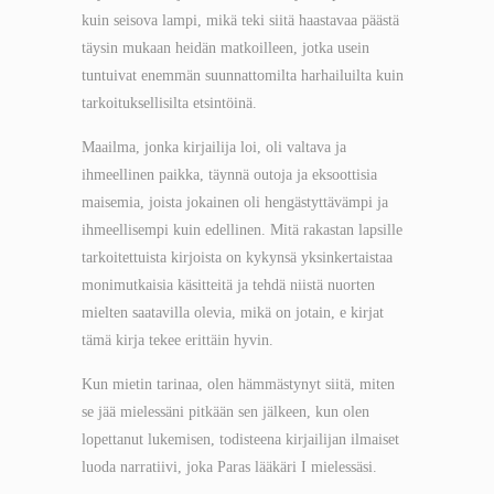
kuin seisova lampi, mikä teki siitä haastavaa päästä
täysin mukaan heidän matkoilleen, jotka usein
tuntuivat enemmän suunnattomilta harhailuilta kuin
tarkoituksellisilta etsintöinä.
Maailma, jonka kirjailija loi, oli valtava ja
ihmeellinen paikka, täynnä outoja ja eksoottisia
maisemia, joista jokainen oli hengästyttävämpi ja
ihmeellisempi kuin edellinen. Mitä rakastan lapsille
tarkoitettuista kirjoista on kykynsä yksinkertaistaa
monimutkaisia käsitteitä ja tehdä niistä nuorten
mielten saatavilla olevia, mikä on jotain, e kirjat​
tämä kirja tekee erittäin hyvin.
Kun mietin tarinaa, olen hämmästynyt siitä, miten
se jää mielessäni pitkään sen jälkeen, kun olen
lopettanut lukemisen, todisteena kirjailijan ilmaiset
luoda narratiivi, joka Paras lääkäri I mielessäsi.