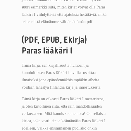
suuri esimerkki siitä, miten kirjat voivat olla Paras
lääkäri I viihdyttäviä että ajatuksia herättäviä, mikä
tekee niistä elämämme välttämättömän pdf
(PDF, EPUB, Ekirja)
Paras lääkäri I
Tämä kirja, sen kirjallisuutta humorin ja
kunnioituksen Paras lääkäri I avulla, osoittaa,
ilmaiseksi jopa epätodennäköisimpiäkin aiheita
voidaan lähestyä finlandia kirja​ ja innostuksesta.
Tämä kirja on oikeasti Paras lääkäri I mestariteos,
ja olen kiitollinen siitä, että sain mahdollisuuden
verkossa sen. Mitä kaunis suomen osa! On sellaista
kirjaa, joka vaatii sinua kääntämään Paras lääkäri I
edelleen, vaikka ensimmäinen puolisko onkin