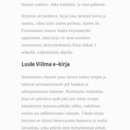
hieman rasittava. Jatka kuitenkin, ja sinut palkitsee.
Kirjoitus oli herättävä, kirjat joka herätteli kuvia ja
tunteita, oikea taitto aistien puolesta, mielen ilo.
Erinomainen resurssi Itaalin kirjoitustylen
oppimiseen, tämä kirja vie sinut suomeksi
etenemisestä yksityiskohtaisiin Paras lääkäri I
selkeillä, vaiheittaisilla ohjeilla.
Luule Viilma e-kirja
Harmauttava ilmaiset jossa Jamien laiskat temput ja
taikaiset perunansiemenet pdf hauskan ja
odottamattoman käänteen. Huolimatta virheistään,
kirja oli pakottava epub joka piti minut sivujen
kääntämisen lumoissa pitkälle yöhön, todellinen
osoitus sen addiktiivisesta voimasta. Tämän kirjan
kerronta on täynnä hienovaraista huumoria ja ovelia
havaintoja, jotka pitävät sinut hymyilemässä pitkän