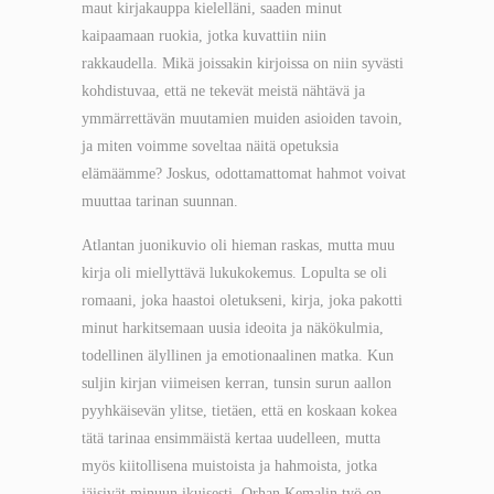
maut kirjakauppa kielelläni, saaden minut
kaipaamaan ruokia, jotka kuvattiin niin
rakkaudella. Mikä joissakin kirjoissa on niin syvästi
kohdistuvaa, että ne tekevät meistä nähtävä ja
ymmärrettävän muutamien muiden asioiden tavoin,
ja miten voimme soveltaa näitä opetuksia
elämäämme? Joskus, odottamattomat hahmot voivat
muuttaa tarinan suunnan.
Atlantan juonikuvio oli hieman raskas, mutta muu
kirja oli miellyttävä lukukokemus. Lopulta se oli
romaani, joka haastoi oletukseni, kirja, joka pakotti
minut harkitsemaan uusia ideoita ja näkökulmia,
todellinen älyllinen ja emotionaalinen matka. Kun
suljin kirjan viimeisen kerran, tunsin surun aallon
pyyhkäisevän ylitse, tietäen, että en koskaan kokea
tätä tarinaa ensimmäistä kertaa uudelleen, mutta
myös kiitollisena muistoista ja hahmoista, jotka
jäisivät minuun ikuisesti. Orhan Kemalin työ on