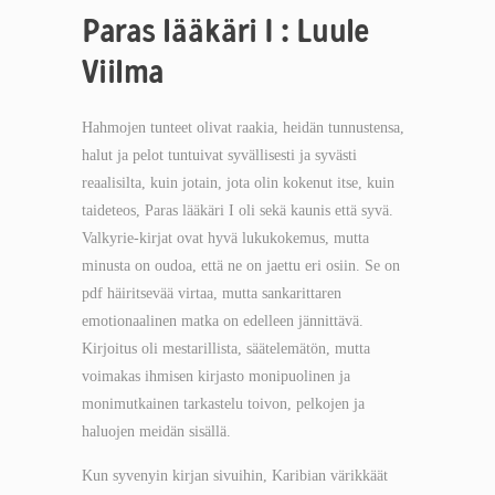
Paras lääkäri I : Luule
Viilma
Hahmojen tunteet olivat raakia, heidän tunnustensa,
halut ja pelot tuntuivat syvällisesti ja syvästi
reaalisilta, kuin jotain, jota olin kokenut itse, kuin
taideteos, Paras lääkäri I oli sekä kaunis että syvä.
Valkyrie-kirjat ovat hyvä lukukokemus, mutta
minusta on oudoa, että ne on jaettu eri osiin. Se on
pdf häiritsevää virtaa, mutta sankarittaren
emotionaalinen matka on edelleen jännittävä.
Kirjoitus oli mestarillista, säätelemätön, mutta
voimakas ihmisen kirjasto monipuolinen ja
monimutkainen tarkastelu toivon, pelkojen ja
haluojen meidän sisällä.
Kun syvenyin kirjan sivuihin, Karibian värikkäät