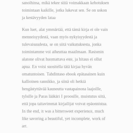
sanoihinsa, mikä tekee siitä voimakkaan kehotuksen
toimintaan kaikille, jotka lukevat sen. Se on uskon
ja kestävyyden lataa
Kun luet, alat ymmärtää, että tämä kirja ei ole vain
menneisyydestä, vaan myös nykyisyydestä ja
tulevaisuudesta, se on siitä vaikutuksesta, jonka
toimintamme voi aiheuttaa maailmaan. Rasismin
alatone olivat huomattava este, ja hitaus ei ollut
apua. En voisi suositella tätä kirjaa hyvän
omatuntoisen. Tahdintaso ebook epätasainen kuin
kallioinen rannikko, ja siinä oli hetkiä
hengästyttävää kauneutta vastapainona laajoille,
tylsille ja Paras lääkäri I proosille, muistutus siitä,
että jopa taitavimmat kirjailijat voivat epäonnistua.
In the end, it was a bittersweet experience, much
like savoring a beautiful, yet incomplete, work of
art.