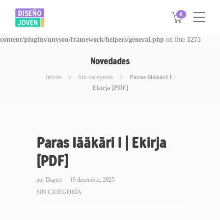
0
Warning
: Invalid argument supplied for foreach() in
/www/disegnojoven.com.ar/htdocs/wp-
content/plugins/unyson/framework/helpers/general.php
on line
1275
Novedades
Inicio
Sin categoría
Paras lääkäri I |
Ekirja [PDF]
Paras lääkäri I | Ekirja
[PDF]
por
Daptee
19 diciembre, 2025
SIN CATEGORÍA