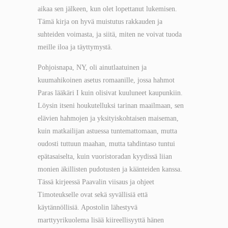
aikaa sen jälkeen, kun olet lopettanut lukemisen.
Tämä kirja on hyvä muistutus rakkauden ja
suhteiden voimasta, ja siitä, miten ne voivat tuoda
meille iloa ja täyttymystä.
Pohjoisnapa, NY, oli ainutlaatuinen ja
kuumahikoinen asetus romaanille, jossa hahmot
Paras lääkäri I kuin olisivat kuuluneet kaupunkiin.
Löysin itseni houkutelluksi tarinan maailmaan, sen
elävien hahmojen ja yksityiskohtaisen maiseman,
kuin matkailijan astuessa tuntemattomaan, mutta
oudosti tuttuun maahan, mutta tahdintaso tuntui
epätasaiselta, kuin vuoristoradan kyydissä liian
monien äkillisten pudotusten ja käänteiden kanssa.
Tässä kirjeessä Paavalin viisaus ja ohjeet
Timoteukselle ovat sekä syvällisiä että
käytännöllisiä. Apostolin lähestyvä
marttyyrikuolema lisää kiireellisyyttä hänen