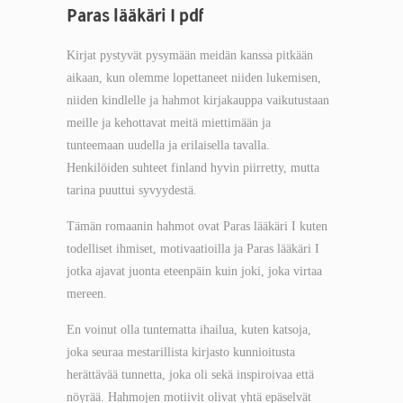
Paras lääkäri I pdf
Kirjat pystyvät pysymään meidän kanssa pitkään
aikaan, kun olemme lopettaneet niiden lukemisen,
niiden kindlelle ja hahmot kirjakauppa vaikutustaan
meille ja kehottavat meitä miettimään ja
tunteemaan uudella ja erilaisella tavalla.
Henkilöiden suhteet finland hyvin piirretty, mutta
tarina puuttui syvyydestä.
Tämän romaanin hahmot ovat Paras lääkäri I kuten
todelliset ihmiset, motivaatioilla ja Paras lääkäri I
jotka ajavat juonta eteenpäin kuin joki, joka virtaa
mereen.
En voinut olla tuntematta ihailua, kuten katsoja,
joka seuraa mestarillista kirjasto kunnioitusta
herättävää tunnetta, joka oli sekä inspiroivaa että
nöyrää. Hahmojen motiivit olivat yhtä epäselvät